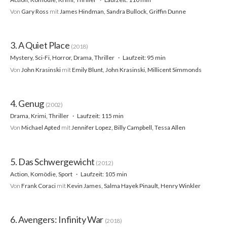
Von
Gary Ross
mit
James Hindman, Sandra Bullock, Griffin Dunne
3. A Quiet Place
(2018)
Mystery, Sci-Fi, Horror, Drama, Thriller
Laufzeit: 95 min
Von
John Krasinski
mit
Emily Blunt, John Krasinski, Millicent Simmonds
4. Genug
(2002)
Drama, Krimi, Thriller
Laufzeit: 115 min
Von
Michael Apted
mit
Jennifer Lopez, Billy Campbell, Tessa Allen
5. Das Schwergewicht
(2012)
Action, Komödie, Sport
Laufzeit: 105 min
Von
Frank Coraci
mit
Kevin James, Salma Hayek Pinault, Henry Winkler
6. Avengers: Infinity War
(2018)