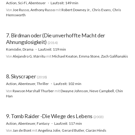
Action, Sci-Fi, Abenteuer
Laufzeit: 149 min
Von
Joe Russo, Anthony Russo
mit
Robert Downey Jr., Chris Evans, Chris
Hemsworth
7. Birdman oder (Die unverhoffte Macht der
Ahnungslosigkeit)
(2014)
Komödie, Drama
Laufzeit: 119 min
Von
Alejandro G. Iñárritu
mit
Michael Keaton, Emma Stone, Zach Galifianakis
8. Skyscraper
(2018)
Action, Abenteuer, Thriller
Laufzeit: 102 min
Von
Rawson Marshall Thurber
mit
Dwayne Johnson, Neve Campbell, Chin
Han
9. Tomb Raider -Die Wiege des Lebens
(2003)
Action, Abenteuer, Fantasy
Laufzeit: 117 min
Von
Jan de Bont
mit
Angelina Jolie, Gerard Butler, Ciarán Hinds