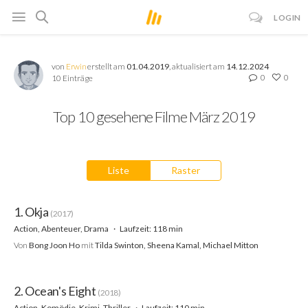
LOGIN
von
Erwin
erstellt am
01.04.2019
, aktualisiert am
14.12.2024
0
0
10 Einträge
Top 10 gesehene Filme März 2019
Liste
Raster
1. Okja
(2017)
Action, Abenteuer, Drama
Laufzeit: 118 min
Von
Bong Joon Ho
mit
Tilda Swinton, Sheena Kamal, Michael Mitton
2. Ocean's Eight
(2018)
Action, Komödie, Krimi, Thriller
Laufzeit: 110 min