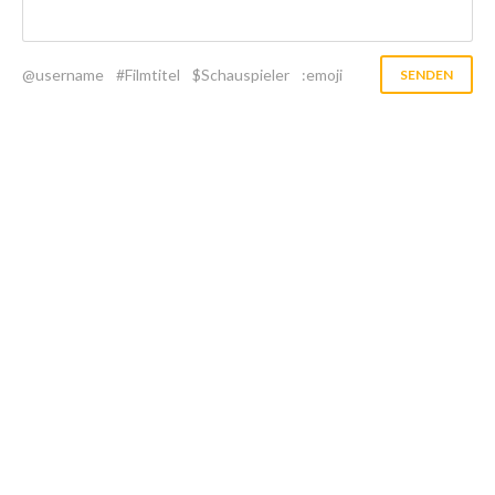
@username
#Filmtitel
$Schauspieler
:emoji