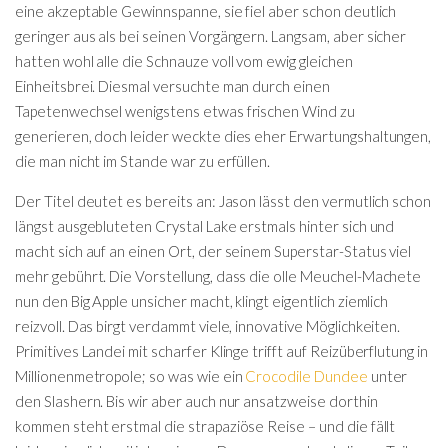
eine akzeptable Gewinnspanne, sie fiel aber schon deutlich
geringer aus als bei seinen Vorgängern. Langsam, aber sicher
hatten wohl alle die Schnauze voll vom ewig gleichen
Einheitsbrei. Diesmal versuchte man durch einen
Tapetenwechsel wenigstens etwas frischen Wind zu
generieren, doch leider weckte dies eher Erwartungshaltungen,
die man nicht im Stande war zu erfüllen.
Der Titel deutet es bereits an: Jason lässt den vermutlich schon
längst ausgebluteten Crystal Lake erstmals hinter sich und
macht sich auf an einen Ort, der seinem Superstar-Status viel
mehr gebührt. Die Vorstellung, dass die olle Meuchel-Machete
nun den Big Apple unsicher macht, klingt eigentlich ziemlich
reizvoll. Das birgt verdammt viele, innovative Möglichkeiten.
Primitives Landei mit scharfer Klinge trifft auf Reizüberflutung in
Millionenmetropole; so was wie ein
Crocodile Dundee
unter
den Slashern. Bis wir aber auch nur ansatzweise dorthin
kommen steht erstmal die strapaziöse Reise – und die fällt