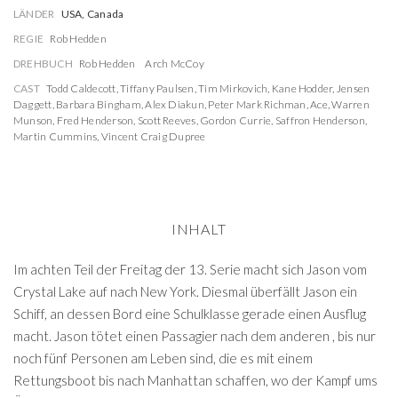
LÄNDER
USA, Canada
REGIE
Rob Hedden
DREHBUCH
Rob Hedden
Arch McCoy
CAST
Todd Caldecott
,
Tiffany Paulsen
,
Tim Mirkovich
,
Kane Hodder
,
Jensen
Daggett
,
Barbara Bingham
,
Alex Diakun
,
Peter Mark Richman
,
Ace
,
Warren
Munson
,
Fred Henderson
,
Scott Reeves
,
Gordon Currie
,
Saffron Henderson
,
Martin Cummins
,
Vincent Craig Dupree
INHALT
Im achten Teil der Freitag der 13. Serie macht sich Jason vom
Crystal Lake auf nach New York. Diesmal überfällt Jason ein
Schiff, an dessen Bord eine Schulklasse gerade einen Ausflug
macht. Jason tötet einen Passagier nach dem anderen , bis nur
noch fünf Personen am Leben sind, die es mit einem
Rettungsboot bis nach Manhattan schaffen, wo der Kampf ums