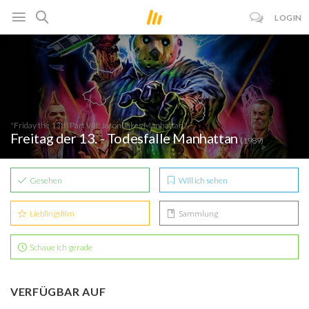
LOGIN
"Friday the 13th Part VIII: Jason Takes Manhattan"
Freitag der 13. - Todesfalle Manhattan
(1989)
Gesehen
Will ich sehen
Lieblingsfilm
Sammlung
Schaue ich gerade
VERFÜGBAR AUF