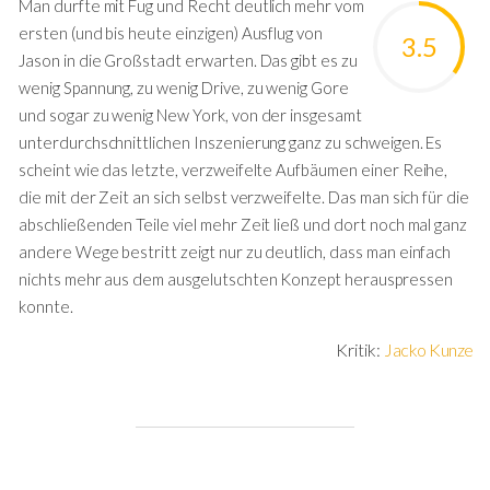
Man durfte mit Fug und Recht deutlich mehr vom
ersten (und bis heute einzigen) Ausflug von
3.5
Jason in die Großstadt erwarten. Das gibt es zu
wenig Spannung, zu wenig Drive, zu wenig Gore
und sogar zu wenig New York, von der insgesamt
unterdurchschnittlichen Inszenierung ganz zu schweigen. Es
scheint wie das letzte, verzweifelte Aufbäumen einer Reihe,
die mit der Zeit an sich selbst verzweifelte. Das man sich für die
abschließenden Teile viel mehr Zeit ließ und dort noch mal ganz
andere Wege bestritt zeigt nur zu deutlich, dass man einfach
nichts mehr aus dem ausgelutschten Konzept herauspressen
konnte.
Kritik:
Jacko Kunze