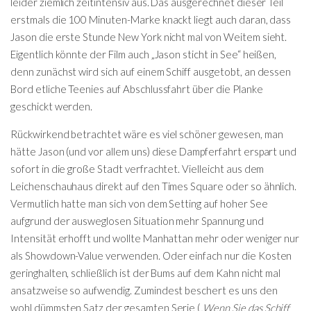
leider ziemlich zeitintensiv aus. Das ausgerechnet dieser Teil
erstmals die 100 Minuten-Marke knackt liegt auch daran, dass
Jason die erste Stunde New York nicht mal von Weitem sieht.
Eigentlich könnte der Film auch „Jason sticht in See“ heißen,
denn zunächst wird sich auf einem Schiff ausgetobt, an dessen
Bord etliche Teenies auf Abschlussfahrt über die Planke
geschickt werden.
Rückwirkend betrachtet wäre es viel schöner gewesen, man
hätte Jason (und vor allem uns) diese Dampferfahrt erspart und
sofort in die große Stadt verfrachtet. Vielleicht aus dem
Leichenschauhaus direkt auf den Times Square oder so ähnlich.
Vermutlich hatte man sich von dem Setting auf hoher See
aufgrund der ausweglosen Situation mehr Spannung und
Intensität erhofft und wollte Manhattan mehr oder weniger nur
als Showdown-Value verwenden. Oder einfach nur die Kosten
geringhalten, schließlich ist der Bums auf dem Kahn nicht mal
ansatzweise so aufwendig. Zumindest beschert es uns den
wohl dümmsten Satz der gesamten Serie (
„Wenn Sie das Schiff