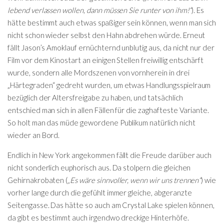
lebend verlassen wollen, dann müssen Sie runter von ihm!“
). Es
hätte bestimmt auch etwas spaßiger sein können, wenn man sich
nicht schon wieder selbst den Hahn abdrehen würde. Erneut
fällt Jason’s Amoklauf ernüchternd unblutig aus, da nicht nur der
Film vor dem Kinostart an einigen Stellen freiwillig entschärft
wurde, sondern alle Mordszenen von vornherein in drei
„Härtegraden“ gedreht wurden, um etwas Handlungsspielraum
bezüglich der Altersfreigabe zu haben, und tatsächlich
entschied man sich in allen Fällen für die zaghafteste Variante.
So holt man das müde gewordene Publikum natürlich nicht
wieder an Bord.
Endlich in New York angekommen fällt die Freude darüber auch
nicht sonderlich euphorisch aus. Da stolpern die gleichen
Gehirnakrobaten (
„Es wäre sinnvoller, wenn wir uns trennen“
) wie
vorher lange durch die gefühlt immer gleiche, abgeranzte
Seitengasse. Das hätte so auch am Crystal Lake spielen können,
da gibt es bestimmt auch irgendwo dreckige Hinterhöfe.