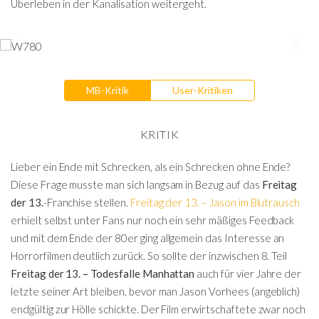
Überleben in der Kanalisation weitergeht.
MB-Kritik
User-Kritiken
KRITIK
Lieber ein Ende mit Schrecken, als ein Schrecken ohne Ende?
Diese Frage musste man sich langsam in Bezug auf das
Freitag
der 13.
-Franchise stellen.
Freitag der 13. – Jason im Blutrausch
erhielt selbst unter Fans nur noch ein sehr mäßiges Feedback
und mit dem Ende der 80er ging allgemein das Interesse an
Horrorfilmen deutlich zurück. So sollte der inzwischen 8. Teil
Freitag der 13. – Todesfalle Manhattan
auch für vier Jahre der
letzte seiner Art bleiben, bevor man Jason Vorhees (angeblich)
endgültig zur Hölle schickte. Der Film erwirtschaftete zwar noch