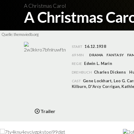
A Christmas Carol
A Christmas Car
Quelle:
themoviedb.org
16.12.1938
START
69 MIN
DRAMA
FANTASY
FAM
Edwin L. Marin
REGIE
Charles Dickens
Hu
DREHBUCH
Gene Lockhart
,
Leo G. Car
CAST
Kilburn
,
D'Arcy Corrigan
,
Kathl
Trailer