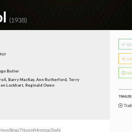
ol
(1938)
Ge
ILY
Lie
go Butler
Sch
roll
,
Barry MacKay
,
Ann Rutherford
,
Terry
een Lockhart
,
Reginald Owen
TRAILER 
Trail