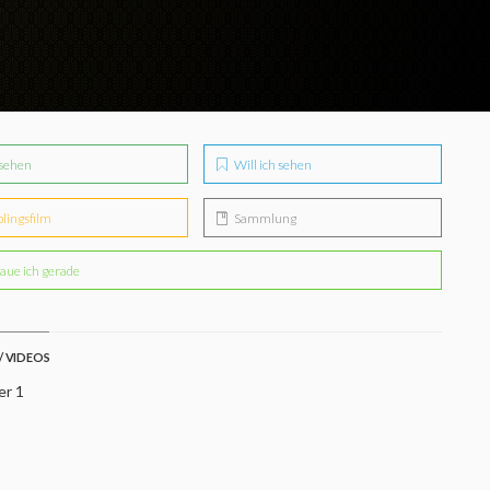
sehen
Will ich sehen
blingsfilm
Sammlung
aue ich gerade
/ VIDEOS
er 1