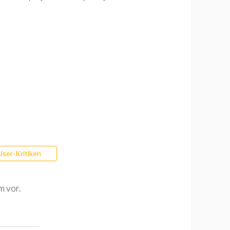
User-Kritiken
m vor.