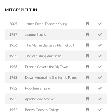
MITGESPIELT IN
2005
James Dean: Forever Young
1957
Jeanne Eagels
1956
The Man in the Gray Flannel Suit
1955
The Vanishing American
1953
Francis Covers the Big Town
1953
Down Among the Sheltering Palms
1952
Hoodlum Empire
1952
Apache War Smoke
1952
Bonzo Goes to College