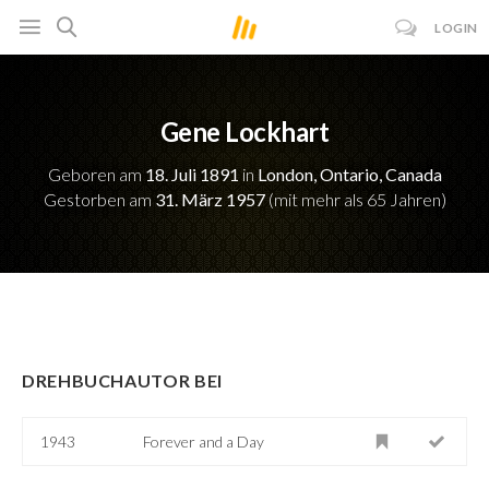
LOGIN
Gene Lockhart
Geboren am
18. Juli 1891
in
London, Ontario, Canada
Gestorben am
31. März 1957
(mit mehr als 65 Jahren)
DREHBUCHAUTOR BEI
1943
Forever and a Day