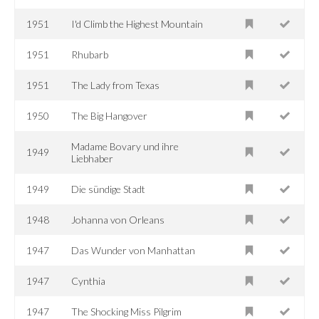
1951
I'd Climb the Highest Mountain
1951
Rhubarb
1951
The Lady from Texas
1950
The Big Hangover
Madame Bovary und ihre
1949
Liebhaber
1949
Die sündige Stadt
1948
Johanna von Orleans
1947
Das Wunder von Manhattan
1947
Cynthia
1947
The Shocking Miss Pilgrim