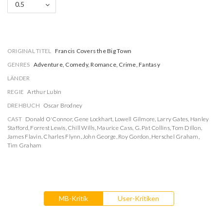
0.5
ORIGINAL TITEL
Francis Covers the Big Town
GENRES
Adventure, Comedy, Romance, Crime, Fantasy
LÄNDER
REGIE
Arthur Lubin
DREHBUCH
Oscar Brodney
CAST
Donald O'Connor
,
Gene Lockhart
,
Lowell Gilmore
,
Larry Gates
,
Hanley
Stafford
,
Forrest Lewis
,
Chill Wills
,
Maurice Cass
,
G. Pat Collins
,
Tom Dillon
,
James Flavin
,
Charles Flynn
,
John George
,
Roy Gordon
,
Herschel Graham
,
Tim Graham
MB-Kritik
User-Kritiken