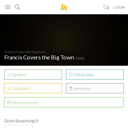
LOGIN
Francis Covers the Big Town
Francis Covers the Big Town
(1953)
Gesehen
Will ich sehen
Lieblingsfilm
Sammlung
Schaue ich gerade
Deine Bewertung: 0