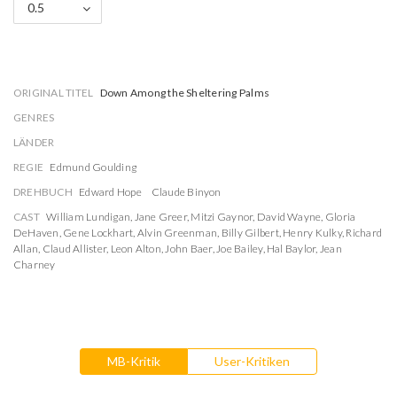
0.5
ORIGINAL TITEL
Down Among the Sheltering Palms
GENRES
LÄNDER
REGIE
Edmund Goulding
DREHBUCH
Edward Hope
Claude Binyon
CAST
William Lundigan
,
Jane Greer
,
Mitzi Gaynor
,
David Wayne
,
Gloria
DeHaven
,
Gene Lockhart
,
Alvin Greenman
,
Billy Gilbert
,
Henry Kulky
,
Richard
Allan
,
Claud Allister
,
Leon Alton
,
John Baer
,
Joe Bailey
,
Hal Baylor
,
Jean
Charney
MB-Kritik
User-Kritiken