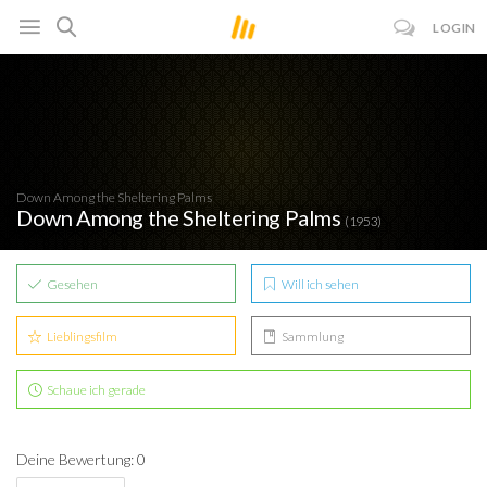
LOGIN
Down Among the Sheltering Palms
Down Among the Sheltering Palms
(1953)
Gesehen
Will ich sehen
Lieblingsfilm
Sammlung
Schaue ich gerade
Deine Bewertung: 0