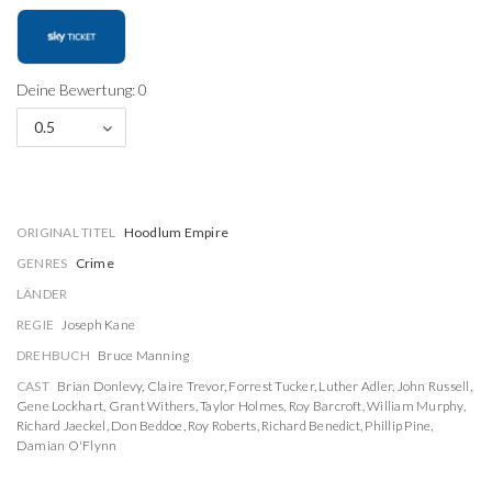
Deine Bewertung: 0
0.5
ORIGINAL TITEL
Hoodlum Empire
GENRES
Crime
LÄNDER
REGIE
Joseph Kane
DREHBUCH
Bruce Manning
CAST
Brian Donlevy
,
Claire Trevor
,
Forrest Tucker
,
Luther Adler
,
John Russell
,
Gene Lockhart
,
Grant Withers
,
Taylor Holmes
,
Roy Barcroft
,
William Murphy
,
Richard Jaeckel
,
Don Beddoe
,
Roy Roberts
,
Richard Benedict
,
Phillip Pine
,
Damian O'Flynn