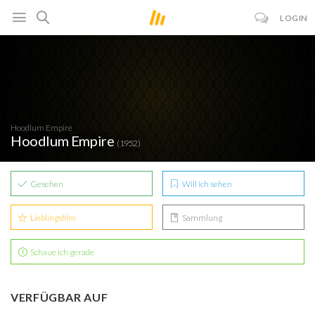
LOGIN
Hoodlum Empire
Hoodlum Empire
(1952)
Gesehen
Will ich sehen
Lieblingsfilm
Sammlung
Schaue ich gerade
VERFÜGBAR AUF