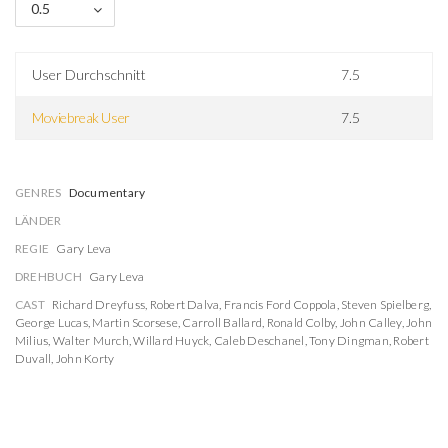
0.5
User Durchschnitt
7.5
Moviebreak User
7.5
GENRES
Documentary
LÄNDER
REGIE
Gary Leva
DREHBUCH
Gary Leva
CAST
Richard Dreyfuss
,
Robert Dalva
,
Francis Ford Coppola
,
Steven Spielberg
,
George Lucas
,
Martin Scorsese
,
Carroll Ballard
,
Ronald Colby
,
John Calley
,
John
Milius
,
Walter Murch
,
Willard Huyck
,
Caleb Deschanel
,
Tony Dingman
,
Robert
Duvall
,
John Korty