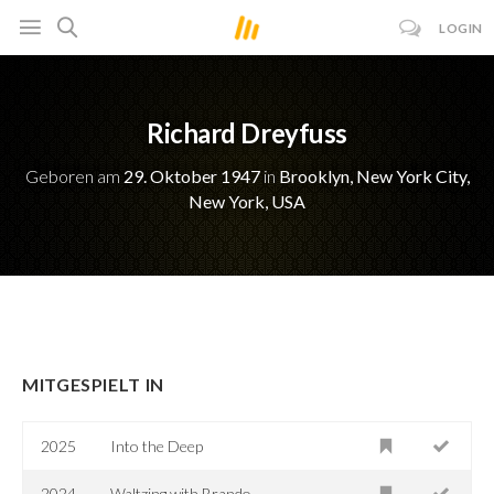
LOGIN
Richard Dreyfuss
Geboren am
29. Oktober 1947
in
Brooklyn, New York City,
New York, USA
MITGESPIELT IN
2025
Into the Deep
2024
Waltzing with Brando