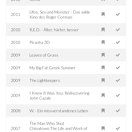
Ufos, Sex und Monster - Das wilde
2011
Kino des Roger Corman
2010
R.E.D. - Älter, härter, besser
2010
Piranha 3D
2009
Leaves of Grass
2009
My Big Fat Greek Summer
2009
The Lightkeepers
I Knew It Was You: Rediscovering
2009
John Cazale
2008
W. - Ein missverstandenes Leben
The Man Who Shot
2007
Chinatown:The Life and Work of