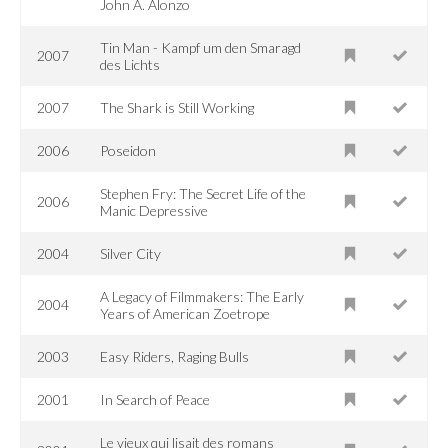
John A. Alonzo
Tin Man - Kampf um den Smaragd
2007
des Lichts
2007
The Shark is Still Working
2006
Poseidon
Stephen Fry: The Secret Life of the
2006
Manic Depressive
2004
Silver City
A Legacy of Filmmakers: The Early
2004
Years of American Zoetrope
2003
Easy Riders, Raging Bulls
2001
In Search of Peace
Le vieux qui lisait des romans