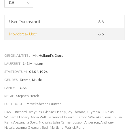
0.5
User Durchschnitt
6.6
Moviebreak User
6.6
ORIGINAL TITEL
Mr. Holland's Opus
LAUFZEIT
143 Minuten
STARTDATUM
04.04.1996
GENRES
Drama, Music
LÄNDER
USA
REGIE
Stephen Herek
DREHBUCH
Patrick Sheane Duncan
CAST
Richard Dreyfuss
,
Glenne Headly
,
Jay Thomas
,
Olympia Dukakis
,
William H. Macy
,
Alicia Witt
,
Terrence Howard
,
Damon Whitaker
,
Jean Louisa
Kelly
,
Alexandra Boyd
,
Nicholas John Renner
,
Joseph Anderson
,
Anthony
Natale
,
Joanna Gleason
,
Beth Maitland
,
Patrick Fong