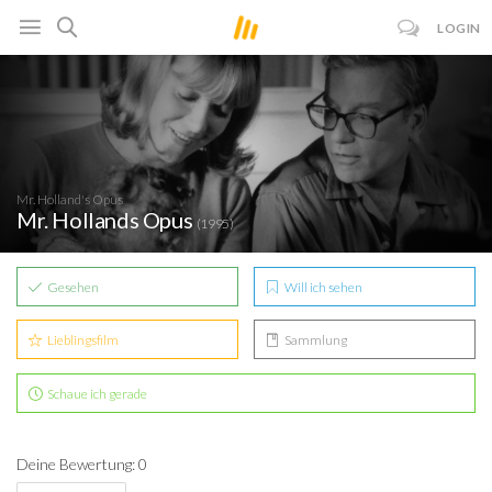
LOGIN
Mr. Holland's Opus
Mr. Hollands Opus
(1995)
Gesehen
Will ich sehen
Lieblingsfilm
Sammlung
Schaue ich gerade
Deine Bewertung: 0