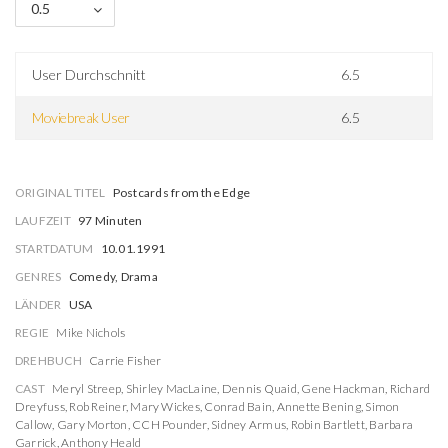
0.5
User Durchschnitt
6.5
Moviebreak User
6.5
ORIGINAL TITEL
Postcards from the Edge
LAUFZEIT
97 Minuten
STARTDATUM
10.01.1991
GENRES
Comedy, Drama
LÄNDER
USA
REGIE
Mike Nichols
DREHBUCH
Carrie Fisher
CAST
Meryl Streep
,
Shirley MacLaine
,
Dennis Quaid
,
Gene Hackman
,
Richard
Dreyfuss
,
Rob Reiner
,
Mary Wickes
,
Conrad Bain
,
Annette Bening
,
Simon
Callow
,
Gary Morton
,
CCH Pounder
,
Sidney Armus
,
Robin Bartlett
,
Barbara
Garrick
,
Anthony Heald