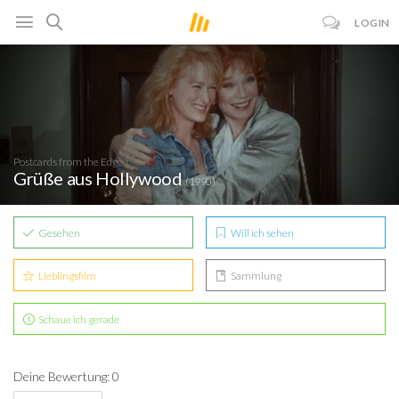
LOGIN
Postcards from the Edge
Grüße aus Hollywood
(1990)
Gesehen
Will ich sehen
Lieblingsfilm
Sammlung
Schaue ich gerade
Deine Bewertung: 0