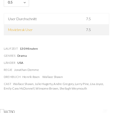
0.5
User Durchschnitt
7.5
Moviebreak User
7.5
LAUFZEIT
130 Minuten
GENRES
Drama
LÄNDER
USA
REGIE
Jonathan Demme
DREHBUCH
Henrik Ibsen
Wallace Shawn
CAST
Wallace Shawn
,
Julie Hagerty
,
Andre Gregory
,
Larry Pine
,
Lisa Joyce
,
Emily Cass McDonnell
,
Winsome Brown
,
Sheilagh Weymouth