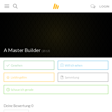
LOGIN
A Master Builder
(2013)
Gesehen
Will ich sehen
Lieblingsfilm
Sammlung
Schaue ich gerade
Deine Bewertung: 0