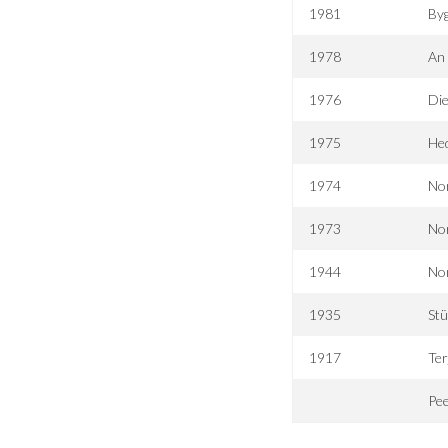
1981
By
1978
An 
1976
Die
1975
He
1974
No
1973
No
1944
No
1935
Stü
1917
Ter
Pe