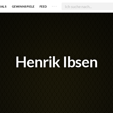
. . .
IALS
GEWINNSPIELE
FEED
Henrik Ibsen