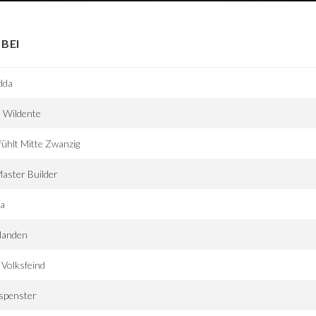
BEI
dda
 Wildente
ühlt Mitte Zwanzig
aster Builder
ra
danden
 Volksfeind
spenster