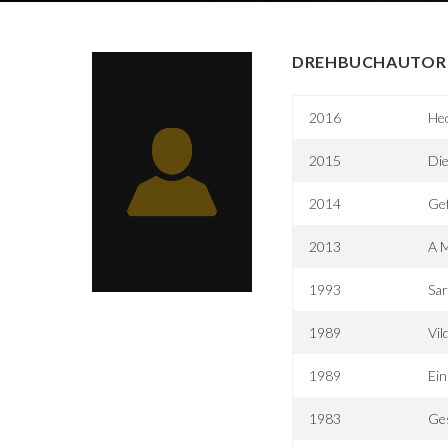
DREHBUCHAUTOR 
2016
He
2015
Die
2014
Gef
2013
A M
1993
Sa
1989
Vil
1989
Ein
1983
Ge