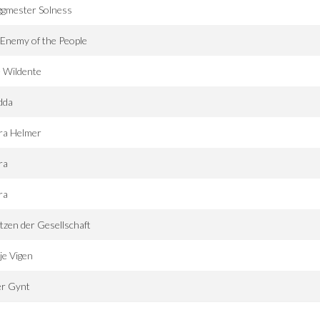
ggmester Solness
Enemy of the People
 Wildente
dda
ra Helmer
ra
ra
tzen der Gesellschaft
je Vigen
er Gynt