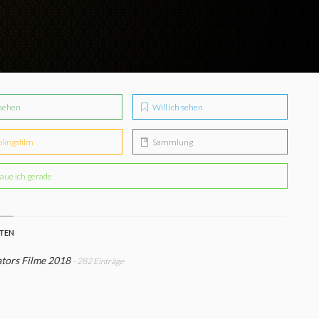
sehen
Will ich sehen
blingsfilm
Sammlung
aue ich gerade
STEN
tors Filme 2018
- 282 Einträge