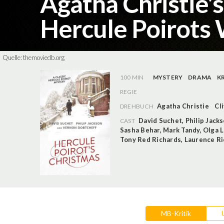
Agatha Christie's
Hercule Poirots
Quelle:
themoviedb.org
100 MIN
MYSTERY
DRAMA
K
REGIE
Agatha Christie
Cl
DREHBUCH
David Suchet
,
Philip Jack
CAST
Sasha Behar
,
Mark Tandy
,
Olga 
Tony Red Richards
,
Laurence R
MB-Kritik