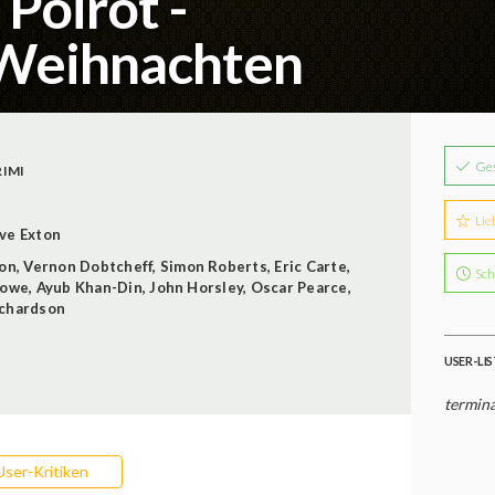
 Poirot -
 Weihnachten
Ge
RIMI
Lie
ive Exton
son
,
Vernon Dobtcheff
,
Simon Roberts
,
Eric Carte
,
Sch
Lowe
,
Ayub Khan-Din
,
John Horsley
,
Oscar Pearce
,
ichardson
USER-LI
termina
User-Kritiken