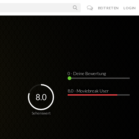
BEITRETEN
LOGIN
0
· Deine Bewertung
8.0 · Moviebreak User
8.0
Sehenswert