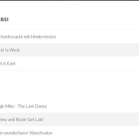
BEI
hzeitsnacht mit Hindernissen
st Is West
t is East
ic Mike - The Last Dance
my and Rosie Get Laid
in wunderbarer Waschsalon