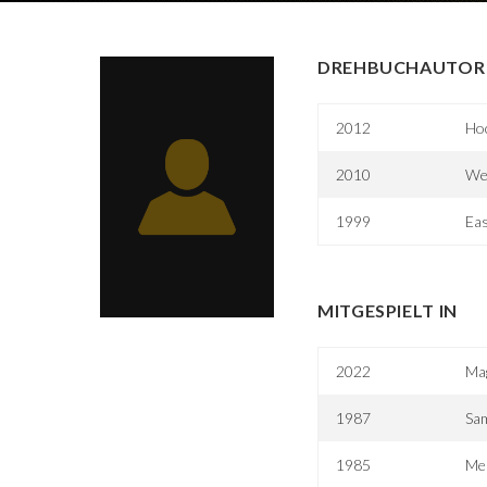
DREHBUCHAUTOR 
2012
Hoc
2010
We
1999
Eas
MITGESPIELT IN
2022
Mag
1987
Sam
1985
Me