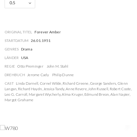
0.5
ORIGINAL TITEL
Forever Amber
STARTDATUM
26.01.1951
GENRES
Drama
LÄNDER
USA
REGIE
Otto Preminger
John M. Stahl
DREHBUCH
Jerome Cady
Philip Dunne
CAST
Linda Darnell
,
Cornel Wilde
,
Richard Greene
,
George Sanders
,
Glenn
Langan
,
Richard Haydn
,
Jessica Tandy
,
Anne Revere
,
John Russell
,
Robert Coote
,
Leo G. Carroll
,
Margaret Wycherly
,
Alma Kruger
,
Edmund Breon
,
Alan Napier
,
Margot Grahame