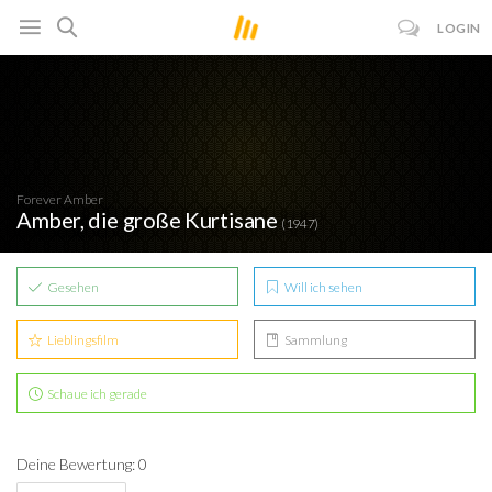
LOGIN
Forever Amber
Amber, die große Kurtisane
(1947)
Gesehen
Will ich sehen
Lieblingsfilm
Sammlung
Schaue ich gerade
Deine Bewertung: 0