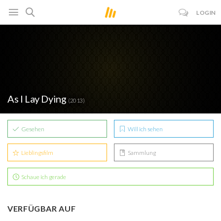
LOGIN
As I Lay Dying
(2013)
Gesehen
Will ich sehen
Lieblingsfilm
Sammlung
Schaue ich gerade
VERFÜGBAR AUF