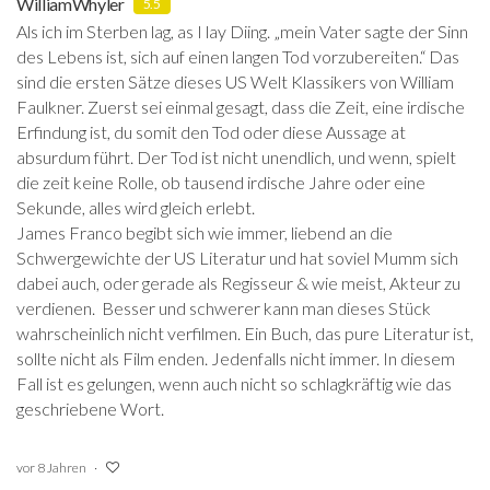
WilliamWhyler
5.5
Als ich im Sterben lag, as I lay Diing. „mein Vater sagte der Sinn
des Lebens ist, sich auf einen langen Tod vorzubereiten.“ Das
sind die ersten Sätze dieses US Welt Klassikers von William
Faulkner. Zuerst sei einmal gesagt, dass die Zeit, eine irdische
Erfindung ist, du somit den Tod oder diese Aussage at
absurdum führt. Der Tod ist nicht unendlich, und wenn, spielt
die zeit keine Rolle, ob tausend irdische Jahre oder eine
Sekunde, alles wird gleich erlebt.
James Franco begibt sich wie immer, liebend an die
Schwergewichte der US Literatur und hat soviel Mumm sich
dabei auch, oder gerade als Regisseur & wie meist, Akteur zu
verdienen. Besser und schwerer kann man dieses Stück
wahrscheinlich nicht verfilmen. Ein Buch, das pure Literatur ist,
sollte nicht als Film enden. Jedenfalls nicht immer. In diesem
Fall ist es gelungen, wenn auch nicht so schlagkräftig wie das
geschriebene Wort.
vor 8 Jahren