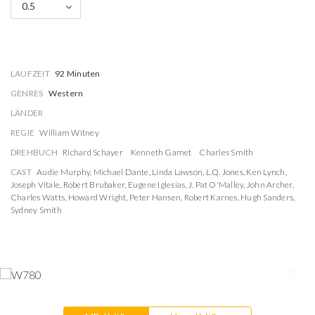
0.5
LAUFZEIT
92 Minuten
GENRES
Western
LÄNDER
REGIE
William Witney
DREHBUCH
Richard Schayer
Kenneth Gamet
Charles Smith
CAST
Audie Murphy
,
Michael Dante
,
Linda Lawson
,
L.Q. Jones
,
Ken Lynch
,
Joseph Vitale
,
Robert Brubaker
,
Eugene Iglesias
,
J. Pat O'Malley
,
John Archer
,
Charles Watts
,
Howard Wright
,
Peter Hansen
,
Robert Karnes
,
Hugh Sanders
,
Sydney Smith