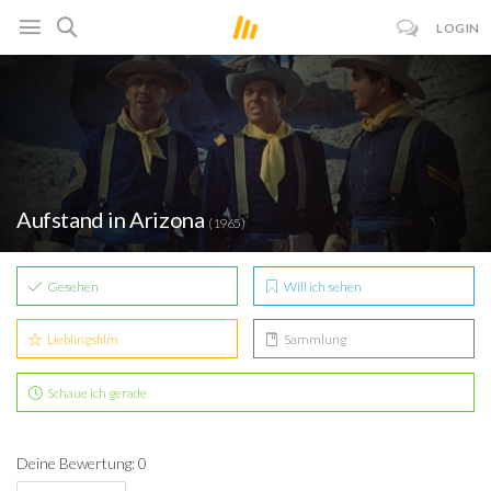
LOGIN
Aufstand in Arizona
(1965)
Gesehen
Will ich sehen
Lieblingsfilm
Sammlung
Schaue ich gerade
Deine Bewertung: 0