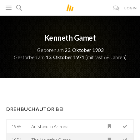
LOGIN
Kenneth Gamet
Geboren am
23. Oktober 1903
Gestorben am
13. Oktober 1971
(mit fast 68 Jahren)
DREHBUCHAUTOR BEI
1965
Aufstand in Arizona
1956
The Maverick Queen