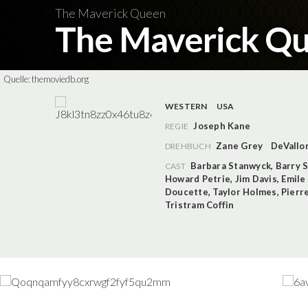
The Maverick Queen
The Maverick Q
Quelle:
themoviedb.org
WESTERN
USA
Joseph Kane
REGIE
Zane Grey
DeVallo
DREHBUCH
Barbara Stanwyck
,
Barry S
CAST
Howard Petrie
,
Jim Davis
,
Emile
Doucette
,
Taylor Holmes
,
Pierr
Tristram Coffin