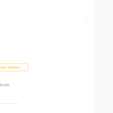
User-Kritiken
m vor.