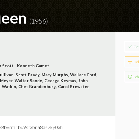
ueen
(1956)
Ge
Lie
n Scott
Kenneth Gamet
ullivan
,
Scott Brady
,
Mary Murphy
,
Wallace Ford
,
Sch
 Meyer
,
Walter Sande
,
George Keymas
,
John
e Watkin
,
Chet Brandenburg
,
Carol Brewster
,