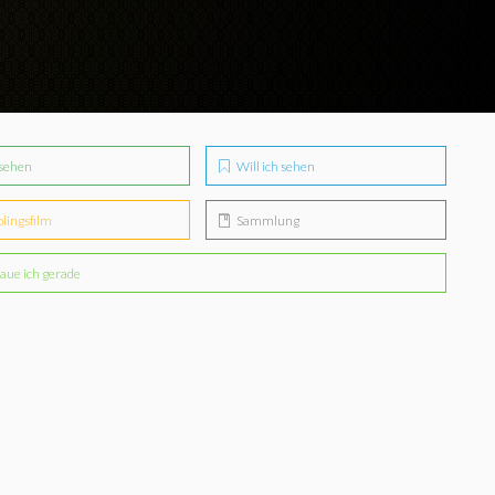
sehen
Will ich sehen
blingsfilm
Sammlung
aue ich gerade