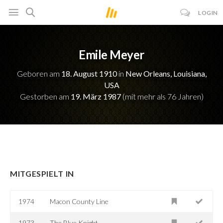
LOGIN
Emile Meyer
Geboren am
18. August 1910
in
New Orleans, Louisiana,
USA
Gestorben am
19. März 1987
(mit mehr als 76 Jahren)
MITGESPIELT IN
1974
Macon County Line
1973
The Blue Knight