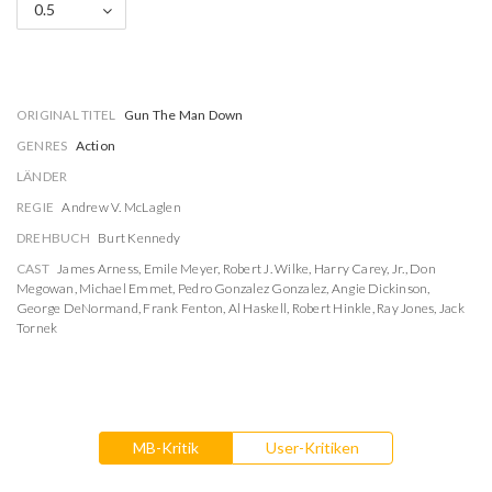
0.5
ORIGINAL TITEL
Gun The Man Down
GENRES
Action
LÄNDER
REGIE
Andrew V. McLaglen
DREHBUCH
Burt Kennedy
CAST
James Arness
,
Emile Meyer
,
Robert J. Wilke
,
Harry Carey, Jr.
,
Don
Megowan
,
Michael Emmet
,
Pedro Gonzalez Gonzalez
,
Angie Dickinson
,
George DeNormand
,
Frank Fenton
,
Al Haskell
,
Robert Hinkle
,
Ray Jones
,
Jack
Tornek
MB-Kritik
User-Kritiken