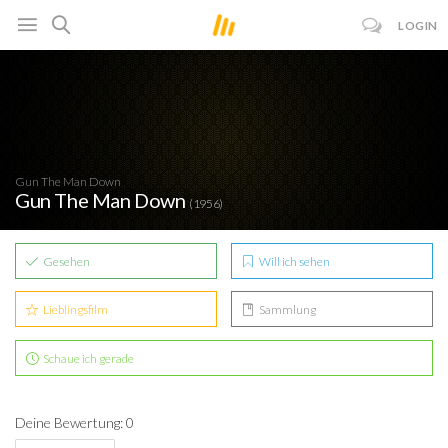
LOGIN
Gun The Man Down
Gun The Man Down
(1956)
Gesehen
Will ich sehen
Lieblingsfilm
Sammlung
Schaue ich gerade
Deine Bewertung: 0