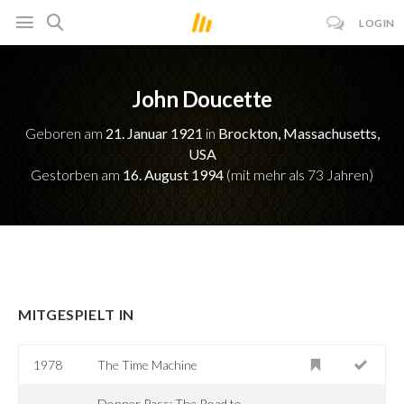
LOGIN
John Doucette
Geboren am
21. Januar 1921
in
Brockton, Massachusetts,
USA
Gestorben am
16. August 1994
(mit mehr als 73 Jahren)
MITGESPIELT IN
1978
The Time Machine
Donner Pass: The Road to