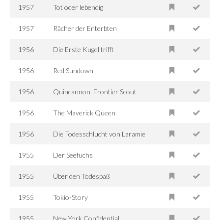
1957
Tot oder lebendig
1957
Rächer der Enterbten
1956
Die Erste Kugel trifft
1956
Red Sundown
1956
Quincannon, Frontier Scout
1956
The Maverick Queen
1956
Die Todesschlucht von Laramie
1955
Der Seefuchs
1955
Über den Todespaß
1955
Tokio-Story
1955
New York Confidential