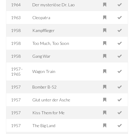
1964
Der mysteriöse Dr. Lao
1963
Cleopatra
1958
Kampfflieger
1958
Too Much, Too Soon
1958
Gang War
1957–
Wagon Train
1965
1957
Bomber B-52
1957
Glut unter der Asche
1957
Kiss Them for Me
1957
The Big Land