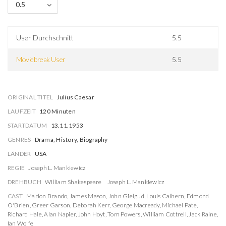
0.5
User Durchschnitt
5.5
Moviebreak User
5.5
ORIGINAL TITEL
Julius Caesar
LAUFZEIT
120 Minuten
STARTDATUM
13.11.1953
GENRES
Drama, History, Biography
LÄNDER
USA
REGIE
Joseph L. Mankiewicz
DREHBUCH
William Shakespeare
Joseph L. Mankiewicz
CAST
Marlon Brando
,
James Mason
,
John Gielgud
,
Louis Calhern
,
Edmond
O'Brien
,
Greer Garson
,
Deborah Kerr
,
George Macready
,
Michael Pate
,
Richard Hale
,
Alan Napier
,
John Hoyt
,
Tom Powers
,
William Cottrell
,
Jack Raine
,
Ian Wolfe