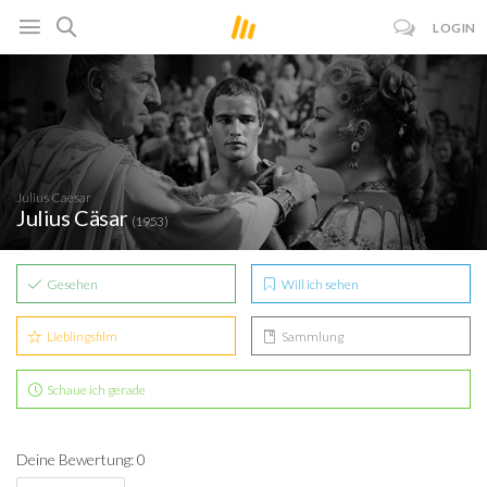
LOGIN
Julius Caesar
Julius Cäsar
(1953)
Gesehen
Will ich sehen
Lieblingsfilm
Sammlung
Schaue ich gerade
Deine Bewertung: 0