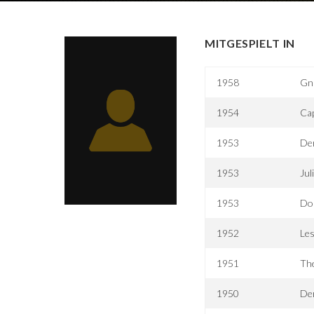
MITGESPIELT IN
1958
Gn
1954
Cap
1953
Der
1953
Jul
1953
Do
1952
Les
1951
Th
1950
De