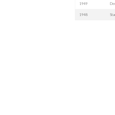
1949
Der
1948
St