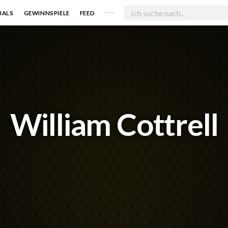
. . .
IALS
GEWINNSPIELE
FEED
William Cottrell