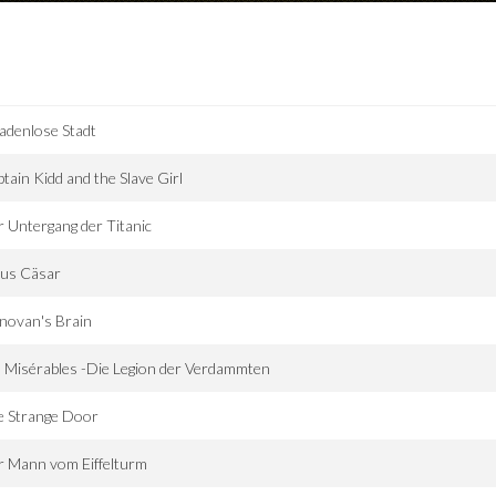
adenlose Stadt
tain Kidd and the Slave Girl
 Untergang der Titanic
ius Cäsar
novan's Brain
 Misérables -Die Legion der Verdammten
e Strange Door
r Mann vom Eiffelturm