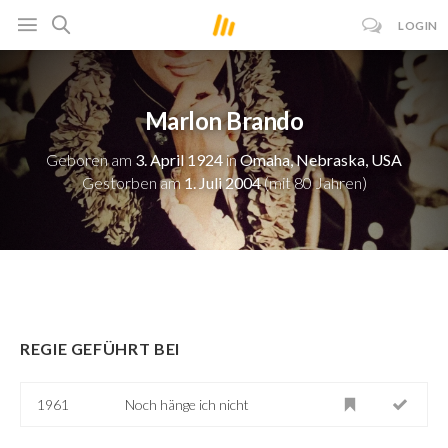
LOGIN
Marlon Brando
Geboren am
3. April 1924
in
Omaha, Nebraska, USA
Gestorben am
1. Juli 2004
(mit 80 Jahren)
REGIE GEFÜHRT BEI
1961
Noch hänge ich nicht