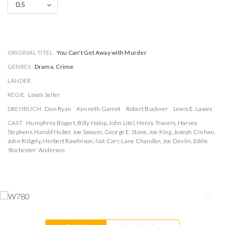
0.5
ORIGINAL TITEL
You Can't Get Away with Murder
GENRES
Drama, Crime
LÄNDER
REGIE
Lewis Seiler
DREHBUCH
Don Ryan
Kenneth Gamet
Robert Buckner
Lewis E. Lawes
CAST
Humphrey Bogart
,
Billy Halop
,
John Litel
,
Henry Travers
,
Harvey
Stephens
,
Harold Huber
,
Joe Sawyer
,
George E. Stone
,
Joe King
,
Joseph Crehan
,
John Ridgely
,
Herbert Rawlinson
,
Nat Carr
,
Lane Chandler
,
Joe Devlin
,
Eddie
'Rochester' Anderson