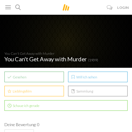
LOGIN
You Can't Get Away with Murder
You Can't Get Away with Murder
(1939)
Gesehen
Will ich sehen
Lieblingsfilm
Sammlung
Schaue ich gerade
Deine Bewertung: 0