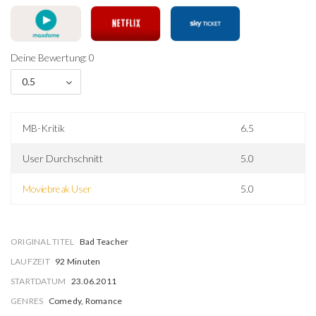
Deine Bewertung: 0
0.5
MB-Kritik
6.5
User Durchschnitt
5.0
Moviebreak User
5.0
ORIGINAL TITEL
Bad Teacher
LAUFZEIT
92 Minuten
STARTDATUM
23.06.2011
GENRES
Comedy, Romance