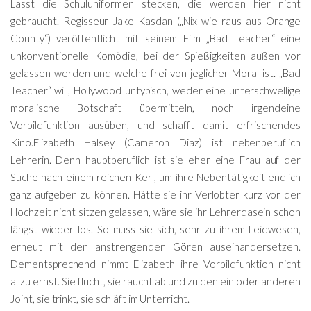
Lasst die Schuluniformen stecken, die werden hier nicht
gebraucht. Regisseur Jake Kasdan („Nix wie raus aus Orange
County“) veröffentlicht mit seinem Film „Bad Teacher“ eine
unkonventionelle Komödie, bei der Spießigkeiten außen vor
gelassen werden und welche frei von jeglicher Moral ist. „Bad
Teacher“ will, Hollywood untypisch, weder eine unterschwellige
moralische Botschaft übermitteln, noch irgendeine
Vorbildfunktion ausüben, und schafft damit erfrischendes
Kino.Elizabeth Halsey (Cameron Diaz) ist nebenberuflich
Lehrerin. Denn hauptberuflich ist sie eher eine Frau auf der
Suche nach einem reichen Kerl, um ihre Nebentätigkeit endlich
ganz aufgeben zu können. Hätte sie ihr Verlobter kurz vor der
Hochzeit nicht sitzen gelassen, wäre sie ihr Lehrerdasein schon
längst wieder los. So muss sie sich, sehr zu ihrem Leidwesen,
erneut mit den anstrengenden Gören auseinandersetzen.
Dementsprechend nimmt Elizabeth ihre Vorbildfunktion nicht
allzu ernst. Sie flucht, sie raucht ab und zu den ein oder anderen
Joint, sie trinkt, sie schläft im Unterricht.