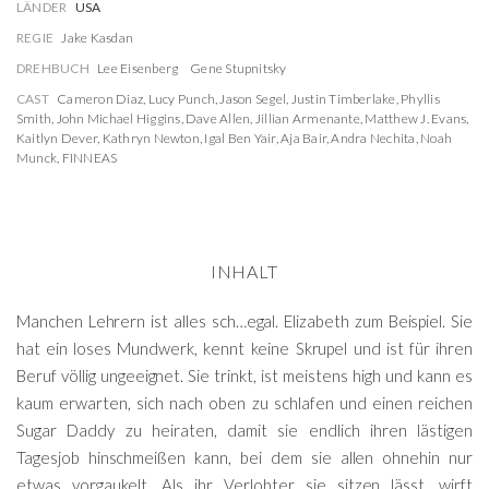
LÄNDER
USA
REGIE
Jake Kasdan
DREHBUCH
Lee Eisenberg
Gene Stupnitsky
CAST
Cameron Diaz
,
Lucy Punch
,
Jason Segel
,
Justin Timberlake
,
Phyllis
Smith
,
John Michael Higgins
,
Dave Allen
,
Jillian Armenante
,
Matthew J. Evans
,
Kaitlyn Dever
,
Kathryn Newton
,
Igal Ben Yair
,
Aja Bair
,
Andra Nechita
,
Noah
Munck
,
FINNEAS
INHALT
Manchen Lehrern ist alles sch…egal. Elizabeth zum Beispiel. Sie
hat ein loses Mundwerk, kennt keine Skrupel und ist für ihren
Beruf völlig ungeeignet. Sie trinkt, ist meistens high und kann es
kaum erwarten, sich nach oben zu schlafen und einen reichen
Sugar Daddy zu heiraten, damit sie endlich ihren lästigen
Tagesjob hinschmeißen kann, bei dem sie allen ohnehin nur
etwas vorgaukelt. Als ihr Verlobter sie sitzen lässt, wirft