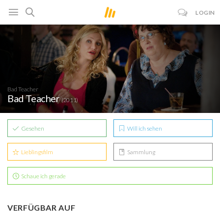
LOGIN
Bad Teacher
Bad Teacher
(2011)
Gesehen
Will ich sehen
Lieblingsfilm
Sammlung
Schaue ich gerade
VERFÜGBAR AUF