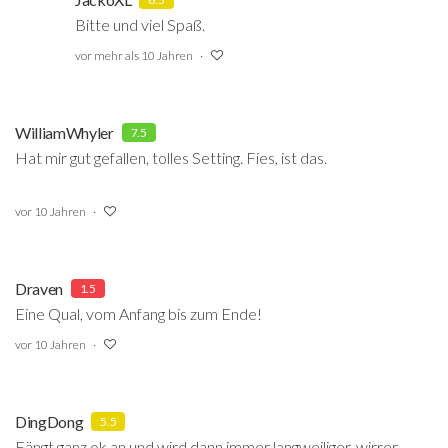
Bitte und viel Spaß.
vor mehr als 10 Jahren
WilliamWhyler
7.5
Hat mir gut gefallen, tolles Setting. Fies, ist das.
vor 10 Jahren
Draven
1.5
Eine Qual, vom Anfang bis zum Ende!
vor 10 Jahren
DingDong
5.5
Fängt ganz ok an und wird dann immer langweiliger, wirrer,