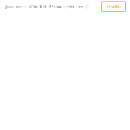
@username
#Filmtitel
$Schauspieler
:emoji