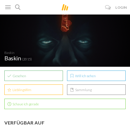
LOGIN
Baskin
Baskin
(2015)
Gesehen
Will ich sehen
Lieblingsfilm
Sammlung
Schaue ich gerade
VERFÜGBAR AUF