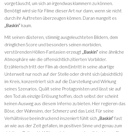
vorgetäuscht, um sich an irgendwas klammern zu können.
Benötigt wird sie für Filme dieser Art nur dann, wenn sie nicht
durch ihr Auftreten überzeugen können. Daran mangelt es
„Baskin“
kaum.
Mit seinen düsteren, stimmig ausgeleuchteten Bildern, dem
dringlichen Score und besonders seinen morbiden,
verstörenden Höllen-Fantasien erzeugt
„Baskin“
eine ähnliche
Atmosphäre wie die offensichtlich zitierten Vorbilder.
Erzählerisch tritt der Film ab dem Eintritt in seine abartige
Unterwelt nur noch auf der Stelle oder dreht sich (absichtlich)
im Kreis, konzentriert sich auf die Darstellung und Wirkung
seines Szenarios. Quält seine Protagonisten und lässt sie auf
den Tod als einzige Erlösung hoffen, doch selbst der scheint
keinen Ausweg aus diesem Inferno zu bieten. Hier regieren das
Böse, der Wahnsinn, der Schmerz und das Leid. Für seine
Verhältnisse beeindruckend inszeniert fühlt sich
„Baskin“
fast
an wie aus der Zeit gefallen, im positiven Sinne und genau zum