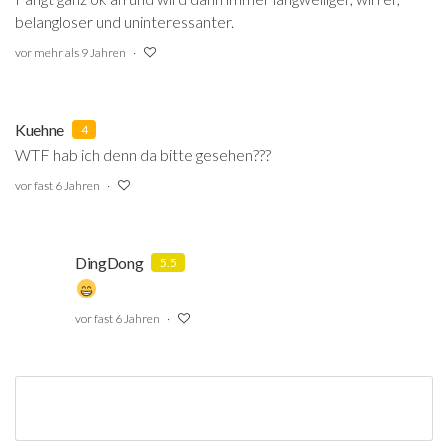
belangloser und uninteressanter.
vor mehr als 9 Jahren
Kuehne
4
WTF hab ich denn da bitte gesehen???
vor fast 6 Jahren
DingDong
5.5
vor fast 6 Jahren