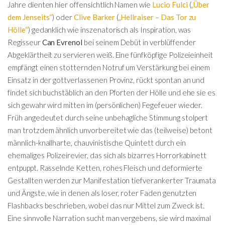
Jahre dienten hier offensichtlich Namen wie
Lucio Fulci
(
„Über
dem Jenseits“
) oder
Clive Barker
(
„Hellraiser – Das Tor zu
Hölle“
) gedanklich wie inszenatorisch als Inspiration, was
Regisseur
Can Evrenol
bei seinem Debüt in verblüffender
Abgeklärtheit zu servieren weiß. Eine fünfköpfige Polizeieinheit
empfängt einen stotternden Notruf um Verstärkung bei einem
Einsatz in der gottverlassenen Provinz, rückt spontan an und
findet sich buchstäblich an den Pforten der Hölle und ehe sie es
sich gewahr wird mitten im (persönlichen) Fegefeuer wieder.
Früh angedeutet durch seine unbehagliche Stimmung stolpert
man trotzdem ähnlich unvorbereitet wie das (teilweise) betont
männlich-knallharte, chauvinistische Quintett durch ein
ehemaliges Polizeirevier, das sich als bizarres Horrorkabinett
entpuppt. Rasselnde Ketten, rohes Fleisch und deformierte
Gestallten werden zur Manifestation tiefverankerter Traumata
und Ängste, wie in denen als loser, roter Faden genutzten
Flashbacks beschrieben, wobei das nur Mittel zum Zweck ist.
Eine sinnvolle Narration sucht man vergebens, sie wird maximal