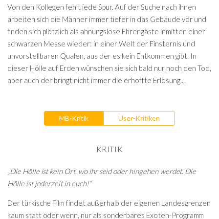
Von den Kollegen fehlt jede Spur. Auf der Suche nach ihnen
arbeiten sich die Männer immer tiefer in das Gebäude vor und
finden sich plötzlich als ahnungslose Ehrengäste inmitten einer
schwarzen Messe wieder: in einer Welt der Finsternis und
unvorstellbaren Qualen, aus der es kein Entkommen gibt. In
dieser Hölle auf Erden wünschen sie sich bald nur noch den Tod,
aber auch der bringt nicht immer die erhoffte Erlösung...
MB-Kritik
User-Kritiken
KRITIK
„Die Hölle ist kein Ort, wo ihr seid oder hingehen werdet. Die
Hölle ist jederzeit in euch!“
Der türkische Film findet außerhalb der eigenen Landesgrenzen
kaum statt oder wenn, nur als sonderbares Exoten-Programm