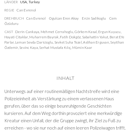
LÄNDER
USA, Turkey
REGIE
Can Evrenol
DREHBUCH
Can Evrenol
Ogulcan Eren Akay
Ercin Sadikoglu
Cem
Özüduru
CAST
Derin Cankaya
,
Mehmet Cerrahoglu
,
Görkem Kasal
,
Ergun Kuyucu
,
Hayati Citaklar
,
Muharrem Bayrak
,
Fatih Dokgöz
,
Sabahattin Yakut
,
Berat Efe
Parlar
,
Leman Sevda Daricioglu
,
Sevket Suha Tezel
,
Aslihan Erguvan
,
Seyithan
Özdemir
,
Sevinc Kaya
,
Serhat Mustafa Kılıç
,
Mümin Kaar
INHALT
Unterwegs auf einer routinemäßigen Nachtstreife wird eine
Polizeieinheit als Verstärkung zu einem verlassenen Haus
gerufen, über das so einige beunruhigende Geschichten
kursieren. Auf dem Weg dorthin provoziert eine merkwürdige
Kreatur einen Unfall, der die Gruppe zwingt, ihr Ziel zu Fuß zu
erreichen - wo sie nur noch auf einen leeren Polizeiwagen trifft.