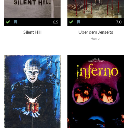
6.5
7.0
Silent Hill
Über dem Jenseits
Horror