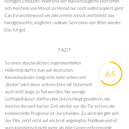
richtigen Zeitpunkt. Während der massentaugliche Horrorfilm
sich meistens von Monat zu Monat nur noch selbst kopiert, geht
Can Evranol bewusst um Jahrzehnte zurück und belebt das
handgemachte, möglichst radikale Genrekino der 80er wieder.
Das tut gut.
FAZIT
So einen abscheulichen, experimentellen
Höllentrip durfte man auf deutschen
6.5
Kinoleinwänden ewig nicht mehr sehen und
„Baskin“ wird diese seltene Ehre mit Sicherheit
auch nicht lange zu Teil werden. Nur wenige
Lichtspielhäuser dürften ihm Unterschlupf gewähren, die
meisten ihn nach kurzer Zeit wieder vor die Tür setzen, die
kommerzielle Prognose ist…bescheiden. Zu abstrakt gibt sich
der Film, setzt nicht auf ein breit angelegtes Publikum und ist
auch künstlerisch nicht mehr als eine Genre-referenzielle