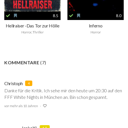
8.5
8.0
Hellraiser -Das Tor zur Hölle
Inferno
Horror, Thriller
Horror
KOMMENTARE
(
7
)
Christoph
4
Danke für die Kritik. Ich sehe mir den heute um 20:30 auf den
FFF White Nights in München an. Bin schon gespannt.
vor mehr als 10 Jahren
JackoXL
6.5