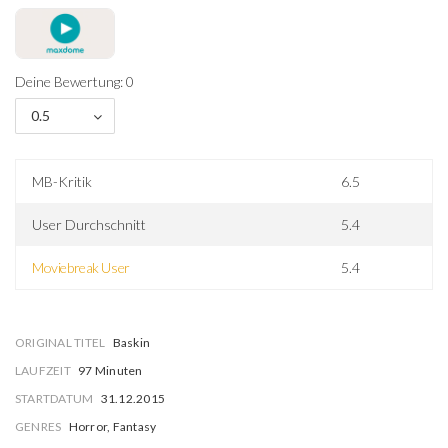
Deine Bewertung: 0
0.5
MB-Kritik
6.5
User Durchschnitt
5.4
Moviebreak User
5.4
ORIGINAL TITEL
Baskin
LAUFZEIT
97 Minuten
STARTDATUM
31.12.2015
GENRES
Horror, Fantasy