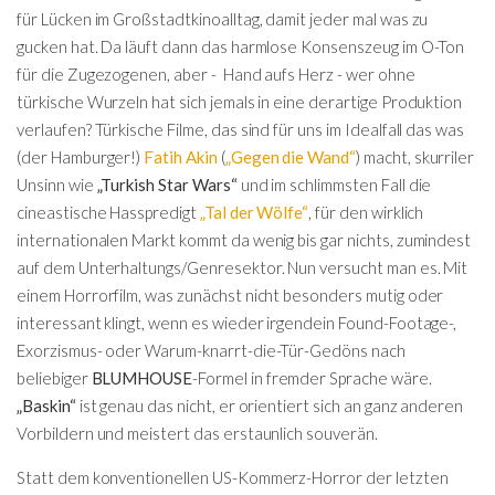
für Lücken im Großstadtkinoalltag, damit jeder mal was zu
gucken hat. Da läuft dann das harmlose Konsenszeug im O-Ton
für die Zugezogenen, aber - Hand aufs Herz - wer ohne
türkische Wurzeln hat sich jemals in eine derartige Produktion
verlaufen? Türkische Filme, das sind für uns im Idealfall das was
(der Hamburger!)
Fatih Akin
(
„Gegen die Wand“
) macht, skurriler
Unsinn wie
„Turkish Star Wars“
und im schlimmsten Fall die
cineastische Hasspredigt
„Tal der Wölfe“
, für den wirklich
internationalen Markt kommt da wenig bis gar nichts, zumindest
auf dem Unterhaltungs/Genresektor. Nun versucht man es. Mit
einem Horrorfilm, was zunächst nicht besonders mutig oder
interessant klingt, wenn es wieder irgendein Found-Footage-,
Exorzismus- oder Warum-knarrt-die-Tür-Gedöns nach
beliebiger
BLUMHOUSE
-Formel in fremder Sprache wäre.
„Baskin“
ist genau das nicht, er orientiert sich an ganz anderen
Vorbildern und meistert das erstaunlich souverän.
Statt dem konventionellen US-Kommerz-Horror der letzten