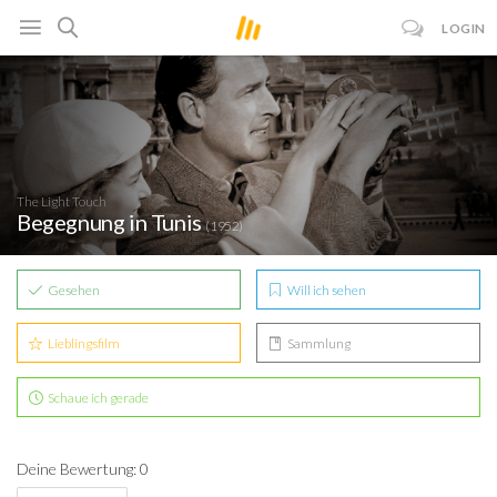
LOGIN
The Light Touch
Begegnung in Tunis
(1952)
Gesehen
Will ich sehen
Lieblingsfilm
Sammlung
Schaue ich gerade
Deine Bewertung: 0