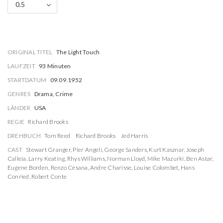
0.5
ORIGINAL TITEL
The Light Touch
LAUFZEIT
93 Minuten
STARTDATUM
09.09.1952
GENRES
Drama, Crime
LÄNDER
USA
REGIE
Richard Brooks
DREHBUCH
Tom Reed
Richard Brooks
Jed Harris
CAST
Stewart Granger
,
Pier Angeli
,
George Sanders
,
Kurt Kasznar
,
Joseph
Calleia
,
Larry Keating
,
Rhys Williams
,
Norman Lloyd
,
Mike Mazurki
,
Ben Astar
,
Eugene Borden
,
Renzo Cesana
,
Andre Charisse
,
Louise Colombet
,
Hans
Conried
,
Robert Conte