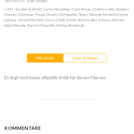
DREHBUCH
Scott Fellows
CAST
Kendall Schmidt
,
Carlos PenaVega
,
Ciara Bravo
,
Challen Cates
,
Stephen
Kramer Glickman
,
Trevor Devall
,
Christopher Shyer
,
Tahmoh Penikett
,
Emma
Lahana
,
Gerard Plunkett
,
Garry Chalk
,
Emily Holmes
,
Alex Zahara
,
Michael
Adamthwaite
,
Darren Dolynski
,
Melissa Roxburgh
MB-Kritik
User-Kritiken
Es liegt noch keine offizielle Kritik für diesen Film vor.
KOMMENTARE