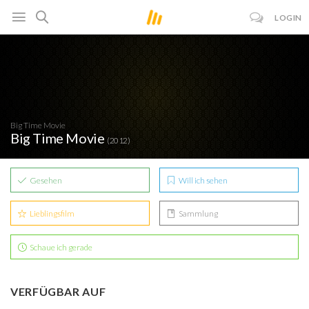
LOGIN
Big Time Movie
Big Time Movie
(2012)
Gesehen
Will ich sehen
Lieblingsfilm
Sammlung
Schaue ich gerade
VERFÜGBAR AUF