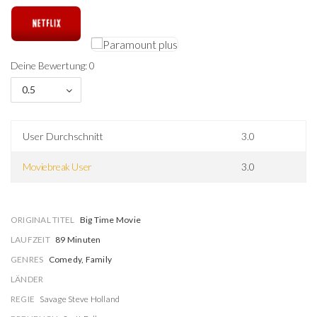
Deine Bewertung: 0
0.5
User Durchschnitt
3.0
Moviebreak User
3.0
ORIGINAL TITEL
Big Time Movie
LAUFZEIT
89 Minuten
GENRES
Comedy, Family
LÄNDER
REGIE
Savage Steve Holland