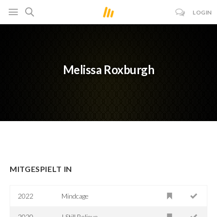
LOGIN
Melissa Roxburgh
MITGESPIELT IN
2022
Mindcage
2020
I Still Believe