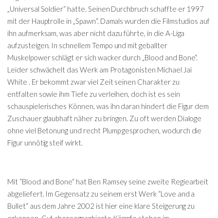
„Universal Soldier“ hatte. Seinen Durchbruch schaffte er 1997
mit der Hauptrolle in „Spawn“. Damals wurden die Filmstudios auf
ihn aufmerksam, was aber nicht dazu führte, in die A-Liga
aufzusteigen. In schnellem Tempo und mit geballter
Muskelpower schlägt er sich wacker durch „Blood and Bone“.
Leider schwächelt das Werk am Protagonisten Michael Jai
White . Er bekommt zwar viel Zeit seinen Charakter zu
entfalten sowie ihm Tiefe zu verleihen, doch ist es sein
schauspielerisches Können, was ihn daran hindert die Figur dem
Zuschauer glaubhaft näher zu bringen. Zu oft werden Dialoge
ohne viel Betonung und recht Plump gesprochen, wodurch die
Figur unnötig steif wirkt.
Mit “Blood and Bone“ hat Ben Ramsey seine zweite Regiearbeit
abgeliefert. Im Gegensatz zu seinem erst Werk “Love and a
Bullet“ aus dem Jahre 2002 ist hier eine klare Steigerung zu
erkennen. Gut choreographierte Kämpfe stehen im