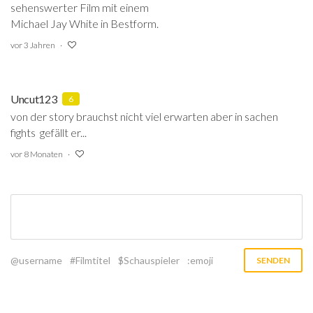
sehenswerter Film mit einem
Michael Jay White in Bestform.
vor 3 Jahren
Uncut123
6
von der story brauchst nicht viel erwarten aber in sachen
fights gefällt er...
vor 8 Monaten
@username
#Filmtitel
$Schauspieler
:emoji