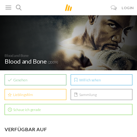
LOGIN
Blood and Bone
Blood and Bone
(2009)
Gesehen
Will ich sehen
Lieblingsfilm
Sammlung
Schaue ich gerade
VERFÜGBAR AUF