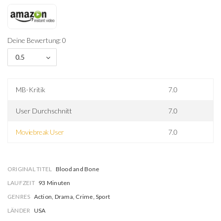
Deine Bewertung: 0
0.5
MB-Kritik
7.0
User Durchschnitt
7.0
Moviebreak User
7.0
ORIGINAL TITEL
Blood and Bone
LAUFZEIT
93 Minuten
GENRES
Action, Drama, Crime, Sport
LÄNDER
USA