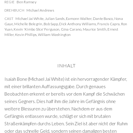
REGIE
Ben Ramsey
DREHBUCH
Michael Andrews
CAST
Michael Jai White
,
Julian Sands
,
Eamonn Walker
,
Dante Basco
,
Nona
Gaye
,
Michelle Belegrin
,
Bob Sapp
,
Dick Anthony Williams
,
Francis Capra
,
Ron
Yuan
,
Kevin 'Kimbo Slice' Ferguson
,
Gina Carano
,
Maurice Smith
,
Ernest
Miller
,
Kevin Phillips
,
William Washington
INHALT
Isaiah Bone (Michael Jai White) ist ein hervorragender Kämpfer,
mit einer brillanten Auffassungsgabe. Durch genaues
Beobachten erkennt er bereits vor dem Kampf die Schwächen
seines Gegners. Dies half ihm die Jahre im Gefängnis ohne
weitere Blessuren zu überstehen. Nachdem er aus dem
Gefängnis entlassen wurde, schlägt er sich mit brutalen
Straßenkämpfen durchs Leben. Sein Ziel ist aber nicht der Ruhm
oder das schnelle Geld, sondern seinen damaligen besten