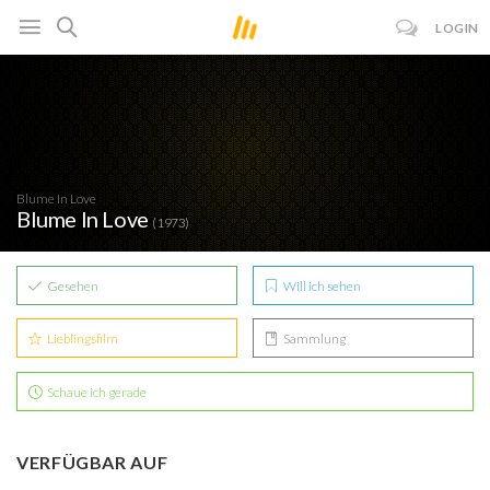
LOGIN
Blume In Love
Blume In Love
(1973)
Gesehen
Will ich sehen
Lieblingsfilm
Sammlung
Schaue ich gerade
VERFÜGBAR AUF