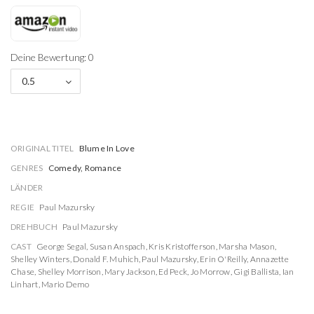
Deine Bewertung: 0
0.5
ORIGINAL TITEL
Blume In Love
GENRES
Comedy, Romance
LÄNDER
REGIE
Paul Mazursky
DREHBUCH
Paul Mazursky
CAST
George Segal
,
Susan Anspach
,
Kris Kristofferson
,
Marsha Mason
,
Shelley Winters
,
Donald F. Muhich
,
Paul Mazursky
,
Erin O'Reilly
,
Annazette
Chase
,
Shelley Morrison
,
Mary Jackson
,
Ed Peck
,
Jo Morrow
,
Gigi Ballista
,
Ian
Linhart
,
Mario Demo