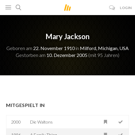
LOGIN
Mary Jackson
Geboren am
22. November 1910
in
Milford, Michigan, USA
Gestorben am
10. Dezember 2005
(mit 95 Jahren)
MITGESPIELT IN
2000
Die Waltons
1996
A Family Thing