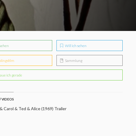
sehen
Will ich sehen
blingsfilm
Sammlung
aue ich gerade
/ VIDEOS
 Carol & Ted & Alice (1969) Trailer