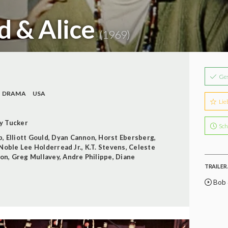
d & Alice
(1969)
Ge
DRAMA
USA
Lie
y Tucker
Sch
p
,
Elliott Gould
,
Dyan Cannon
,
Horst Ebersberg
,
Noble Lee Holderread Jr.
,
K.T. Stevens
,
Celeste
ton
,
Greg Mullavey
,
Andre Philippe
,
Diane
TRAILER 
Bob &