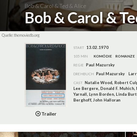
Bob & Carol & Ted & Alice
Bob & Carol & Te
Quelle:
themoviedb.org
13.02.1970
START
105 MIN
KOMÖDIE
ROMANZE
Paul Mazursky
REGIE
Paul Mazursky
Larr
DREHBUCH
Natalie Wood
,
Robert Cul
CAST
Lee Bergere
,
Donald F. Muhich
,
Yarnall
,
Lynn Borden
,
Linda Bur
Berghoff
,
John Halloran
Trailer