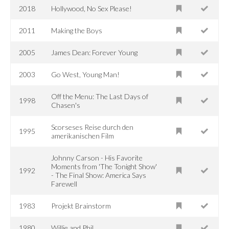
2018
Hollywood, No Sex Please!
2011
Making the Boys
2005
James Dean: Forever Young
2003
Go West, Young Man!
Off the Menu: The Last Days of
1998
Chasen's
Scorseses Reise durch den
1995
amerikanischen Film
Johnny Carson - His Favorite
Moments from 'The Tonight Show'
1992
- The Final Show: America Says
Farewell
1983
Projekt Brainstorm
1980
Willie and Phil