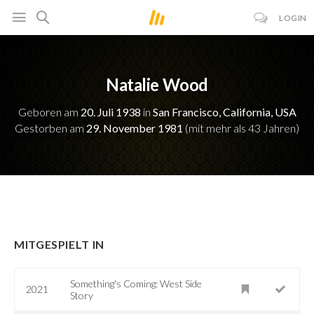
LOGIN
Natalie Wood
Geboren am
20. Juli 1938
in
San Francisco, California, USA
Gestorben am
29. November 1981
(mit mehr als 43 Jahren)
MITGESPIELT IN
Something's Coming: West Side
2021
Story