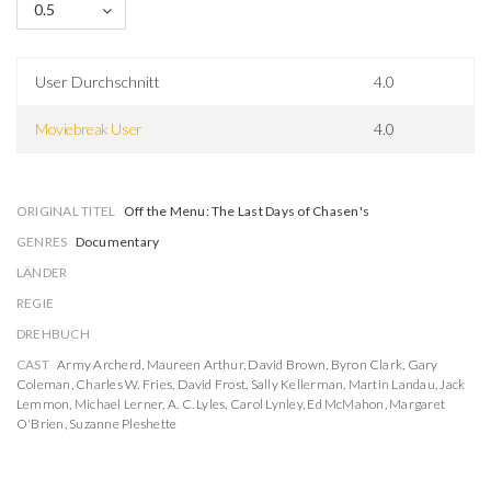
0.5
User Durchschnitt
4.0
Moviebreak User
4.0
ORIGINAL TITEL
Off the Menu: The Last Days of Chasen's
GENRES
Documentary
LÄNDER
REGIE
DREHBUCH
CAST
Army Archerd
,
Maureen Arthur
,
David Brown
,
Byron Clark
,
Gary
Coleman
,
Charles W. Fries
,
David Frost
,
Sally Kellerman
,
Martin Landau
,
Jack
Lemmon
,
Michael Lerner
,
A. C. Lyles
,
Carol Lynley
,
Ed McMahon
,
Margaret
O'Brien
,
Suzanne Pleshette