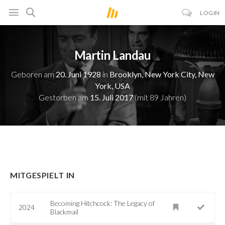
LOGIN
Martin Landau
Geboren am
20. Juni 1928
in
Brooklyn, New York City, New
York, USA
Gestorben am
15. Juli 2017
(mit 89 Jahren)
MITGESPIELT IN
Becoming Hitchcock: The Legacy of
2024
Blackmail