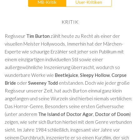
MB-Kritik
User-Kritiken
KRITIK
Regisseur
Tim Burton
zählt heute zu Recht als einer der
visuellen Meister Hollywoods. Immerhin hat der Märchen-
Experte wie schaurige Erzähler seit jeher sein Publikum mit
einem einzigartigen individuellen Stil sowie einer
außergewöhnliche Inszenierung überrascht, wodurch so
wunderbare Werke wie
Beetlejuice
,
Sleepy Hollow
,
Corpse
Bride
oder
Sweeney Todd
entstanden. Doch wie jeder große
Regisseur unserer Zeit, hat auch Burton einmal ganz klein
angefangen und seine Wurzeln sind hierbei niemals verblichen:
Das Horror-Genre. Besonders seine ersten Gehversuche
(unter anderem
The Island of Doctor Agor
,
Doctor of Doom
)
zeigen, wie sehr sich Burton hierbei mit dem Genre verbunden
sieht. Im Jahre 1984 schließlich, insgesamt vier Jahre vor
seinem Durchbruch, inszenierte er so einen Kurzfilm, der sich