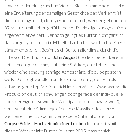
sowie die Handlung rund um Victors Klassenkameraden, stellen
eine Erweiterung der damaligen Geschichte dar. Verkehrt ist
dies allerdings nicht, denn gerade dadurch, werden gekonnt die
87 Minuten mit Leben gefüllt und so die einstige Kurzgeschichte
angenehm erweitert. Dennoch gelingt es Burton nicht gänzlich,
das vorgelegte Tempo im Mittelteil zu halten, wodurch kleinere
Längen entstehen. Besinnt sich Burton allerdings, durch die
Hilfe von Drehbuchautor
John August
(beide arbeiten bereits
seit Jahren gemeinsam), auf seine Stärken, entsteht schnell
wieder eine schaurig schräge Atmosphäre, die zu begeistern
weiß. Dies liegt vor allem an der Entscheidung, den Film als
aufwendigen Stop-Motion-Trickfilm zu erzählen. Zwar war so die
Produktion deutlich schwieriger, doch gerade der individuelle
Look der Figuren sowie der Welt (passend in schwarz-weiß),
verursacht eine Stimmung, die an die Klassiker des Horror-
Genres erinnert. Zwar ist der visuelle Stil ähnlich dem von
Corpse Bride – Hochzeit mit einer Leiche
, doch bereits mit
diesem Werk zeigte Burton im Jahre 2005, dass er sich