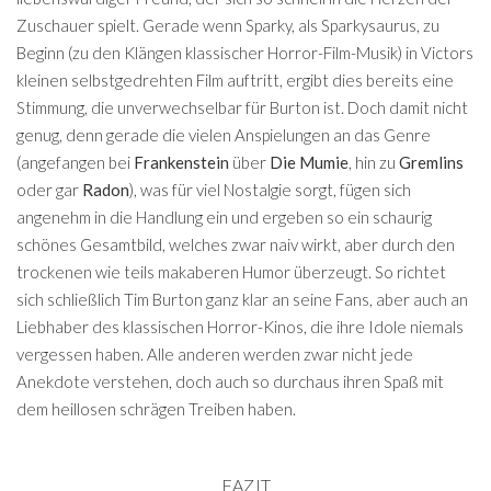
Zuschauer spielt. Gerade wenn Sparky, als Sparkysaurus, zu
Beginn (zu den Klängen klassischer Horror-Film-Musik) in Victors
kleinen selbstgedrehten Film auftritt, ergibt dies bereits eine
Stimmung, die unverwechselbar für Burton ist. Doch damit nicht
genug, denn gerade die vielen Anspielungen an das Genre
(angefangen bei
Frankenstein
über
Die Mumie
, hin zu
Gremlins
oder gar
Radon
), was für viel Nostalgie sorgt, fügen sich
angenehm in die Handlung ein und ergeben so ein schaurig
schönes Gesamtbild, welches zwar naiv wirkt, aber durch den
trockenen wie teils makaberen Humor überzeugt. So richtet
sich schließlich Tim Burton ganz klar an seine Fans, aber auch an
Liebhaber des klassischen Horror-Kinos, die ihre Idole niemals
vergessen haben. Alle anderen werden zwar nicht jede
Anekdote verstehen, doch auch so durchaus ihren Spaß mit
dem heillosen schrägen Treiben haben.
FAZIT