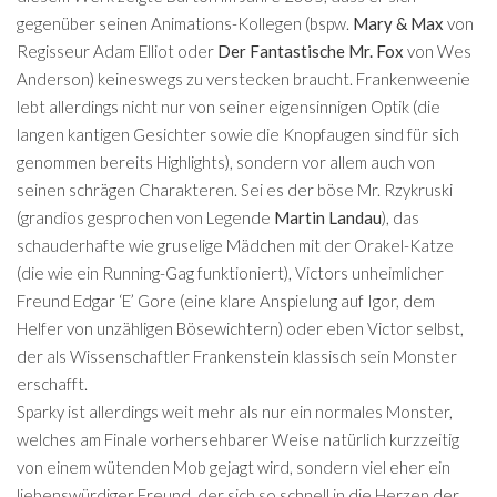
gegenüber seinen Animations-Kollegen (bspw.
Mary & Max
von
Regisseur Adam Elliot oder
Der Fantastische Mr. Fox
von Wes
Anderson) keineswegs zu verstecken braucht. Frankenweenie
lebt allerdings nicht nur von seiner eigensinnigen Optik (die
langen kantigen Gesichter sowie die Knopfaugen sind für sich
genommen bereits Highlights), sondern vor allem auch von
seinen schrägen Charakteren. Sei es der böse Mr. Rzykruski
(grandios gesprochen von Legende
Martin Landau
), das
schauderhafte wie gruselige Mädchen mit der Orakel-Katze
(die wie ein Running-Gag funktioniert), Victors unheimlicher
Freund Edgar ‘E’ Gore (eine klare Anspielung auf Igor, dem
Helfer von unzähligen Bösewichtern) oder eben Victor selbst,
der als Wissenschaftler Frankenstein klassisch sein Monster
erschafft.
Sparky ist allerdings weit mehr als nur ein normales Monster,
welches am Finale vorhersehbarer Weise natürlich kurzzeitig
von einem wütenden Mob gejagt wird, sondern viel eher ein
liebenswürdiger Freund, der sich so schnell in die Herzen der