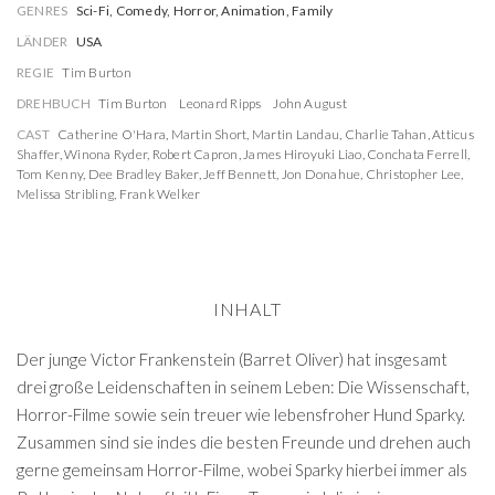
GENRES
Sci-Fi, Comedy, Horror, Animation, Family
LÄNDER
USA
REGIE
Tim Burton
DREHBUCH
Tim Burton
Leonard Ripps
John August
CAST
Catherine O'Hara
,
Martin Short
,
Martin Landau
,
Charlie Tahan
,
Atticus
Shaffer
,
Winona Ryder
,
Robert Capron
,
James Hiroyuki Liao
,
Conchata Ferrell
,
Tom Kenny
,
Dee Bradley Baker
,
Jeff Bennett
,
Jon Donahue
,
Christopher Lee
,
Melissa Stribling
,
Frank Welker
INHALT
Der junge Victor Frankenstein (Barret Oliver) hat insgesamt
drei große Leidenschaften in seinem Leben: Die Wissenschaft,
Horror-Filme sowie sein treuer wie lebensfroher Hund Sparky.
Zusammen sind sie indes die besten Freunde und drehen auch
gerne gemeinsam Horror-Filme, wobei Sparky hierbei immer als