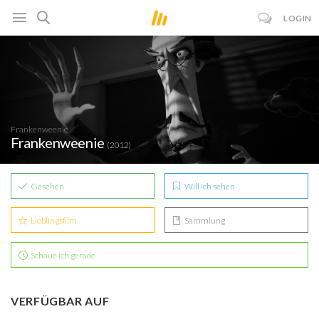
LOGIN
Frankenweenie
Frankenweenie
(2012)
Gesehen
Will ich sehen
Lieblingsfilm
Sammlung
Schaue ich gerade
VERFÜGBAR AUF