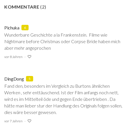
KOMMENTARE
(
2
)
Pichuka
6
Wunderbare Geschichte a la Frankenstein. Filme wie
Nightmare before Christmas oder Corpse Bride haben mich
aber mehr angeprochen
vor 8 Jahren
DingDong
5
Fand den, besonders im Vergleich zu Burtons ähnlichen
Werken , sehr enttäuschend. Ist der Film anfangs noch nett,
wird es im Mittelteil öde und gegen Ende übertrieben . Da
hätte man lieber stur der Handlung des Originals folgen sollen,
dies wäre besser gewesen.
vor 7 Jahren