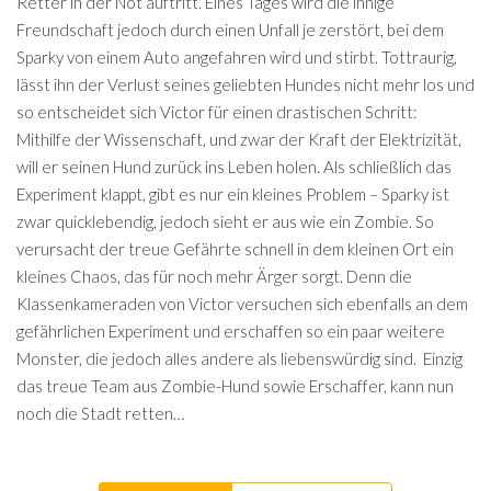
Retter in der Not auftritt. Eines Tages wird die innige
Freundschaft jedoch durch einen Unfall je zerstört, bei dem
Sparky von einem Auto angefahren wird und stirbt. Tottraurig,
lässt ihn der Verlust seines geliebten Hundes nicht mehr los und
so entscheidet sich Victor für einen drastischen Schritt:
Mithilfe der Wissenschaft, und zwar der Kraft der Elektrizität,
will er seinen Hund zurück ins Leben holen. Als schließlich das
Experiment klappt, gibt es nur ein kleines Problem – Sparky ist
zwar quicklebendig, jedoch sieht er aus wie ein Zombie. So
verursacht der treue Gefährte schnell in dem kleinen Ort ein
kleines Chaos, das für noch mehr Ärger sorgt. Denn die
Klassenkameraden von Victor versuchen sich ebenfalls an dem
gefährlichen Experiment und erschaffen so ein paar weitere
Monster, die jedoch alles andere als liebenswürdig sind. Einzig
das treue Team aus Zombie-Hund sowie Erschaffer, kann nun
noch die Stadt retten…