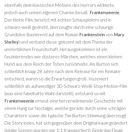
ebenfalls dem klassischen Motiven des Horrors widmete,
jedoch auch seinen eigenen Charme besaß:
Frankenweenie
.
Der kleine Film, besetzt mit echten Schauspielern und in
schwarz-weiß gedreht, überzeugte durch eine schaurige
Grundidee (basierend auf dem Roman
Frankenstein
von
Mary
Shelley
) und verband diese gekonnt mit dem Thema der
unsterblichen Freundschaft. Herausgekommen ist ein
faszinierendes wie düsteres Märchen, welches einen kleinen
Hund aus dem Reich der Toten zurückholte. Als Burton sich
schließlich knapp 28 Jahre nach dem Release für ein Remake
entschied, waren so die Erwartungen groß. Inszeniert
schließlich als aufwendiger 3D-Schwarz-Weiß-Stop-Motion-Film
(was eine fabelhafte Wahl darstellt), entstand so mit
Frankenweenie
erneut eine herzerwärmende Geschichte mit
einem Hang zur Nostalgie, welche gerade durch seine schrägen
Charaktere sowie die typische Tim Burton-Stimmung überzeugt.
Die Story indes, hat sich gegenüber dem Original kaum geändert
(einige Szenen wurden gar 1:1 transportiert). Einzig das Finale