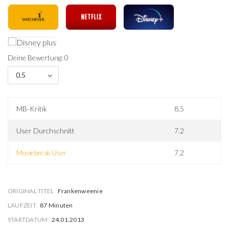
Deine Bewertung: 0
0.5
MB-Kritik
8.5
User Durchschnitt
7.2
Moviebreak User
7.2
ORIGINAL TITEL
Frankenweenie
LAUFZEIT
87 Minuten
STARTDATUM
24.01.2013