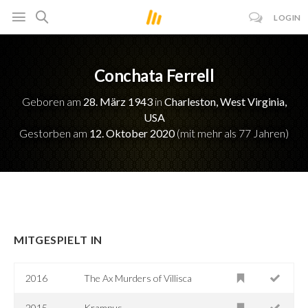
LOGIN
Conchata Ferrell
Geboren am
28. März 1943
in
Charleston, West Virginia,
USA
Gestorben am
12. Oktober 2020
(mit mehr als 77 Jahren)
MITGESPIELT IN
2016
The Ax Murders of Villisca
2015
Krampus