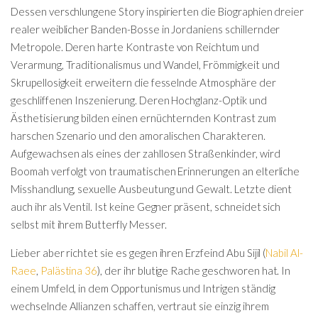
Dessen verschlungene Story inspirierten die Biographien dreier
realer weiblicher Banden-Bosse in Jordaniens schillernder
Metropole. Deren harte Kontraste von Reichtum und
Verarmung, Traditionalismus und Wandel, Frömmigkeit und
Skrupellosigkeit erweitern die fesselnde Atmosphäre der
geschliffenen Inszenierung. Deren Hochglanz-Optik und
Ästhetisierung bilden einen ernüchternden Kontrast zum
harschen Szenario und den amoralischen Charakteren.
Aufgewachsen als eines der zahllosen Straßenkinder, wird
Boomah verfolgt von traumatischen Erinnerungen an elterliche
Misshandlung, sexuelle Ausbeutung und Gewalt. Letzte dient
auch ihr als Ventil. Ist keine Gegner präsent, schneidet sich
selbst mit ihrem Butterfly Messer.
Lieber aber richtet sie es gegen ihren Erzfeind Abu Sijil (
Nabil Al-
Raee
,
Palästina 36
), der ihr blutige Rache geschworen hat. In
einem Umfeld, in dem Opportunismus und Intrigen ständig
wechselnde Allianzen schaffen, vertraut sie einzig ihrem