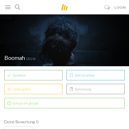
LOGIN
Boomah
(2026)
Gesehen
Will ich sehen
Lieblingsfilm
Sammlung
Schaue ich gerade
Deine Bewertung: 0