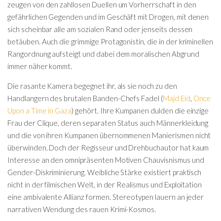
zeugen von den zahllosen Duellen um Vorherrschaft in den
gefährlichen Gegenden und im Geschäft mit Drogen, mit denen
sich scheinbar alle am sozialen Rand oder jenseits dessen
betäuben. Auch die grimmige Protagonistin, die in der kriminellen
Rangordnung aufsteigt und dabei dem moralischen Abgrund
immer näher kommt.
Die rasante Kamera begegnet ihr, als sie noch zu den
Handlangern des brutalen Banden-Chefs Fadel (
Majd Eid
,
Once
Upon a Time in Gaza
) gehört. Ihre Kumpanen dulden die einzige
Frau der Clique, deren separaten Status auch Männerkleidung
und die von ihren Kumpanen übernommenen Manierismen nicht
überwinden. Doch der Regisseur und Drehbuchautor hat kaum
Interesse an den omnipräsenten Motiven Chauvisnismus und
Gender-Diskriminierung. Weibliche Stärke existiert praktisch
nicht in der filmischen Welt, in der Realismus und Exploitation
eine ambivalente Allianz formen. Stereotypen lauern an jeder
narrativen Wendung des rauen Krimi-Kosmos.