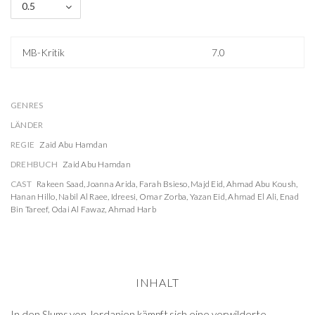
0.5
MB-Kritik
7.0
GENRES
LÄNDER
REGIE
Zaid Abu Hamdan
DREHBUCH
Zaid Abu Hamdan
CAST
Rakeen Saad
,
Joanna Arida
,
Farah Bsieso
,
Majd Eid
,
Ahmad Abu Koush
,
Hanan Hillo
,
Nabil Al Raee
,
Idreesi
,
Omar Zorba
,
Yazan Eid
,
Ahmad El Ali
,
Enad
Bin Tareef
,
Odai Al Fawaz
,
Ahmad Harb
INHALT
In den Slums von Jordanien kämpft sich eine verwilderte