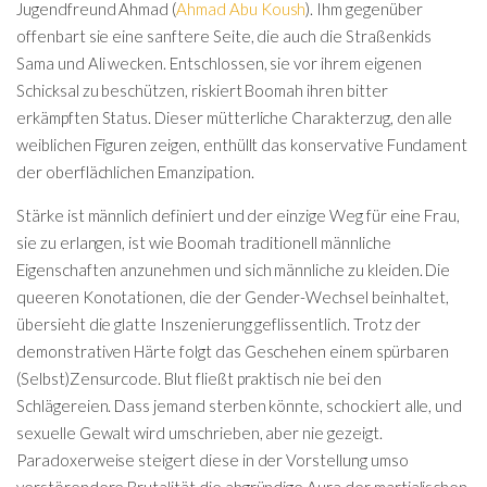
Jugendfreund Ahmad (
Ahmad Abu Koush
). Ihm gegenüber
offenbart sie eine sanftere Seite, die auch die Straßenkids
Sama und Ali wecken. Entschlossen, sie vor ihrem eigenen
Schicksal zu beschützen, riskiert Boomah ihren bitter
erkämpften Status. Dieser mütterliche Charakterzug, den alle
weiblichen Figuren zeigen, enthüllt das konservative Fundament
der oberflächlichen Emanzipation.
Stärke ist männlich definiert und der einzige Weg für eine Frau,
sie zu erlangen, ist wie Boomah traditionell männliche
Eigenschaften anzunehmen und sich männliche zu kleiden. Die
queeren Konotationen, die der Gender-Wechsel beinhaltet,
übersieht die glatte Inszenierung geflissentlich. Trotz der
demonstrativen Härte folgt das Geschehen einem spürbaren
(Selbst)Zensurcode. Blut fließt praktisch nie bei den
Schlägereien. Dass jemand sterben könnte, schockiert alle, und
sexuelle Gewalt wird umschrieben, aber nie gezeigt.
Paradoxerweise steigert diese in der Vorstellung umso
verstörendere Brutalität die abgründige Aura der martialischen