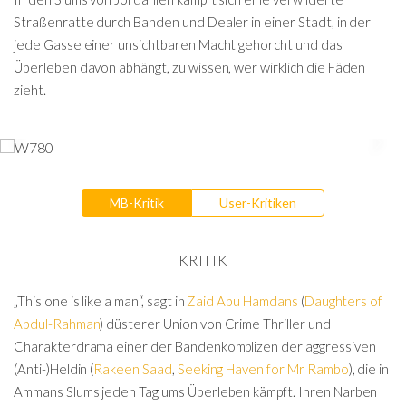
Straßenratte durch Banden und Dealer in einer Stadt, in der
jede Gasse einer unsichtbaren Macht gehorcht und das
Überleben davon abhängt, zu wissen, wer wirklich die Fäden
zieht.
MB-Kritik
User-Kritiken
KRITIK
„This one is like a man“, sagt in
Zaid Abu Hamdans
(
Daughters of
Abdul-Rahman
) düsterer Union von Crime Thriller und
Charakterdrama einer der Bandenkomplizen der aggressiven
(Anti-)Heldin (
Rakeen Saad
,
Seeking Haven for Mr Rambo
), die in
Ammans Slums jeden Tag ums Überleben kämpft. Ihren Narben