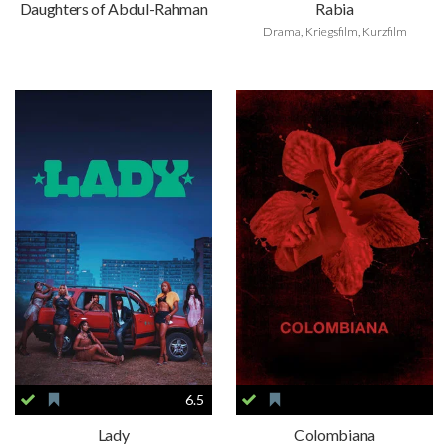
Daughters of Abdul-Rahman
Rabia
Drama, Kriegsfilm, Kurzfilm
6.5
Lady
Colombiana