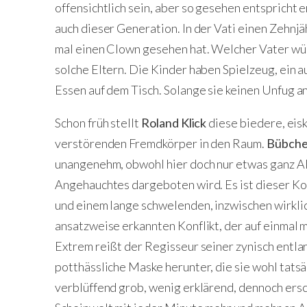
offensichtlich sein, aber so gesehen entspricht e
auch dieser Generation. In der Vati einen Zehnjä
mal einen Clown gesehen hat. Welcher Vater wüs
solche Eltern. Die Kinder haben Spielzeug, ein
Essen auf dem Tisch. Solange sie keinen Unfug ans
Schon früh stellt
Roland Klick
diese biedere, eisk
verstörenden Fremdkörper in den Raum.
Bübch
unangenehm, obwohl hier doch nur etwas ganz All
Angehauchtes dargeboten wird. Es ist dieser Ko
und einem lange schwelenden, inzwischen wirklic
ansatzweise erkannten Konflikt, der auf einmal 
Extrem reißt der Regisseur seiner zynisch entla
potthässliche Maske herunter, die sie wohl tatsäc
verblüffend grob, wenig erklärend, dennoch ersc