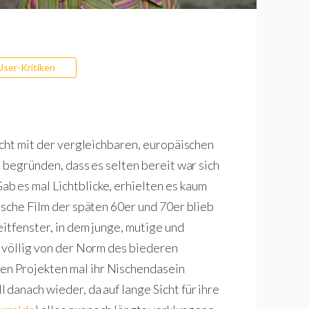
User-Kritiken
icht mit der vergleichbaren, europäischen
 begründen, dass es selten bereit war sich
 es mal Lichtblicke, erhielten es kaum
tsche Film der späten 60er und 70er blieb
itfenster, in dem junge, mutige und
 völlig von der Norm des biederen
n Projekten mal ihr Nischendasein
danach wieder, da auf lange Sicht für ihre