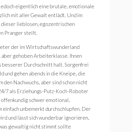
 jedoch eigentlich eine brutale, emotionale
zlich mit aller Gewalt entlädt. Und im
 dieser lieblosen, egozentrischen
n Pranger stellt.
reter der im Wirtschaftswunderland
 aber gehoben Arbeiterklasse. Ihnen
s besserer Durchschnitt halt. Sorgenfrei
d und gehen abends in die Kneipe, die
m den Nachwuchs, aber sind schon nicht
 24/7 als Erziehungs-Putz-Koch-Roboter
r offenkundig schwer emotional,
 einfach unbemerkt durchschlupfen. Der
ird und lässt sich wunderbar ignorieren,
as gewaltig nicht stimmt sollte