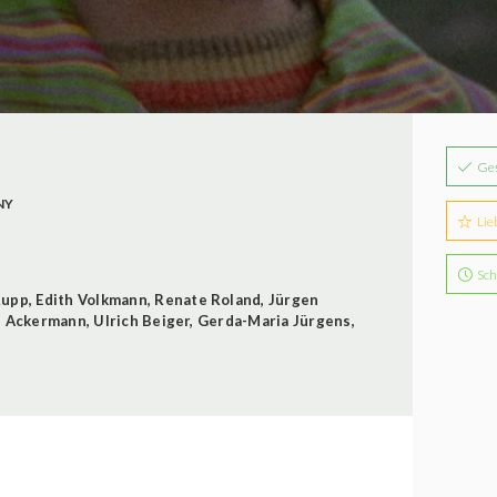
Ge
NY
Lie
Sch
Rupp
,
Edith Volkmann
,
Renate Roland
,
Jürgen
h Ackermann
,
Ulrich Beiger
,
Gerda-Maria Jürgens
,