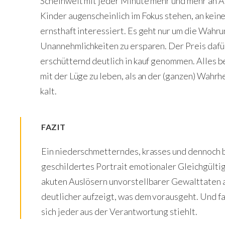
Scheinwelt mit jeder Minute mehr und mehr an A
Kinder augenscheinlich im Fokus stehen, an keine
ernsthaft interessiert. Es geht nur um die Wahr
Unannehmlichkeiten zu ersparen. Der Preis dafü
erschütternd deutlich in kauf genommen. Alles b
mit der Lüge zu leben, als an der (ganzen) Wahrh
kalt.
FAZIT
Ein niederschmetterndes, krasses und dennoch
geschildertes Portrait emotionaler Gleichgültigk
akuten Auslösern unvorstellbarer Gewalttaten a
deutlicher aufzeigt, was dem vorausgeht. Und fa
sich jeder aus der Verantwortung stiehlt.