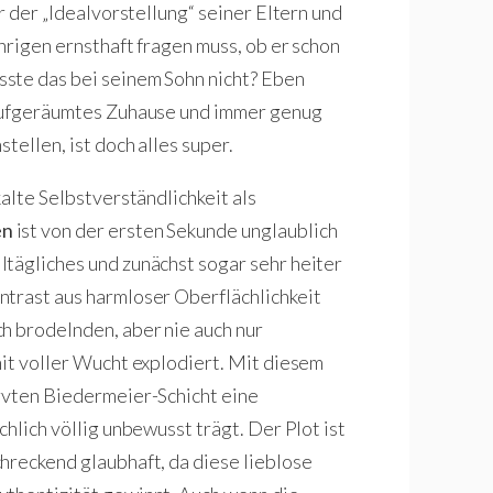
r der „Idealvorstellung“ seiner Eltern und
hrigen ernsthaft fragen muss, ob er schon
ste das bei seinem Sohn nicht? Eben
 aufgeräumtes Zuhause und immer genug
tellen, ist doch alles super.
alte Selbstverständlichkeit als
en
ist von der ersten Sekunde unglaublich
tägliches und zunächst sogar sehr heiter
ntrast aus harmloser Oberflächlichkeit
h brodelnden, aber nie auch nur
mit voller Wucht explodiert. Mit diesem
rvten Biedermeier-Schicht eine
hlich völlig unbewusst trägt. Der Plot ist
hreckend glaubhaft, da diese lieblose