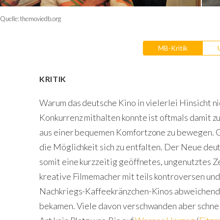
Quelle:
themoviedb.org
MB-Kritik
KRITIK
Warum das deutsche Kino in vielerlei Hinsicht n
Konkurrenz mithalten konnte ist oftmals damit zu
aus einer bequemen Komfortzone zu bewegen. Gab
die Möglichkeit sich zu entfalten. Der Neue deu
somit eine kurzzeitig geöffnetes, ungenutztes Ze
kreative Filmemacher mit teils kontroversen und
Nachkriegs-Kaffeekränzchen-Kinos abweichende
bekamen. Viele davon verschwanden aber schnell 