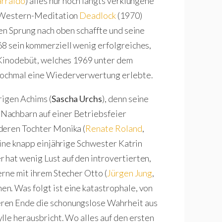
arraldo
) alles nur noch längts verklungene
le Western-Meditation
Deadlock
(1970)
den Sprung nach oben schaffte und seine
8 sein kommerziell wenig erfolgreiches,
s Kinodebüt, welches 1969 unter dem
ochmal eine Wiederverwertung erlebte.
rigen Achims (
Sascha Urchs
), denn seine
Nachbarn auf einer Betriebsfeier
deren Tochter Monika (
Renate Roland
,
eine knapp einjährige Schwester Katrin
hat wenig Lust auf den introvertierten,
erne mit ihrem Stecher Otto (
Jürgen Jung
,
hen. Was folgt ist eine katastrophale, von
ren Ende die schonungslose Wahrheit aus
lle herausbricht. Wo alles auf den ersten