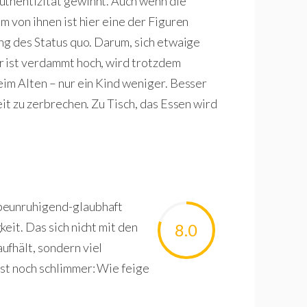
uthentizität gewinnt. Auch wenn die
m von ihnen ist hier eine der Figuren
ung des Status quo. Darum, sich etwaige
r ist verdammt hoch, wird trotzdem
eim Alten – nur ein Kind weniger. Besser
eit zu zerbrechen. Zu Tisch, das Essen wird
 beunruhigend-glaubhaft
eit. Das sich nicht mit den
8.0
ufhält, sondern viel
st noch schlimmer: Wie feige