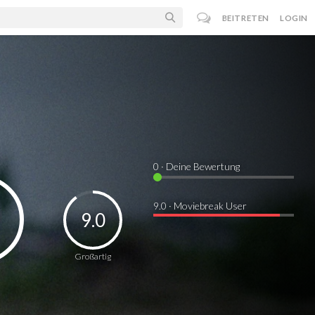
BEITRETEN
LOGIN
0
· Deine Bewertung
9.0 · Moviebreak User
9.0
Großartig