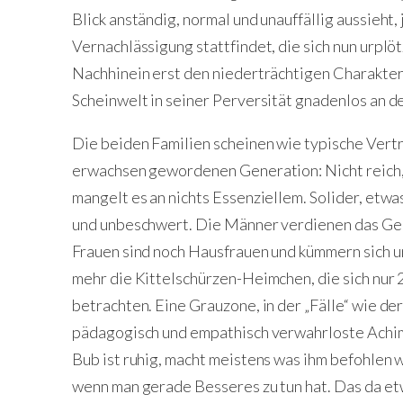
Blick anständig, normal und unauffällig aussieht,
Vernachlässigung stattfindet, die sich nun urplöt
Nachhinein erst den niederträchtigen Charakter
Scheinwelt in seiner Perversität gnadenlos an de
Die beiden Familien scheinen wie typische Vert
erwachsen gewordenen Generation: Nicht reich,
mangelt es an nichts Essenziellem. Solider, etwa
und unbeschwert. Die Männer verdienen das Gel
Frauen sind noch Hausfrauen und kümmern sich u
mehr die Kittelschürzen-Heimchen, die sich nur
betrachten. Eine Grauzone, in der „Fälle“ wie de
pädagogisch und empathisch verwahrloste Achim
Bub ist ruhig, macht meistens was ihm befohlen w
wenn man gerade Besseres zu tun hat. Das da etw