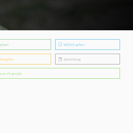
sehen
Will ich sehen
blingsfilm
Sammlung
aue ich gerade