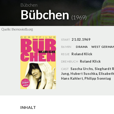
Bübchen
Bübchen
(1969)
Quelle:
themoviedb.org
21.02.1969
START
86 MIN
DRAMA
WEST GERMA
Roland Klick
REGIE
Roland Klick
DREHBUCH
Sascha Urchs
,
Sieghardt 
CAST
Jung
,
Hubert Suschka
,
Elisabet
Hans Kahlert
,
Philipp Sonntag
INHALT