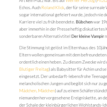
Art kein Platz war. Bis auf
Werner Herzog
(
Fitzc
Echos. Auch
Roland Klick
, der für seine surrea
sogar international gefeiert wurde, jedoch nie 
Karriere viel zu früh beendete.
Bübchen
war 196
aber immerhin in der Presse heftig diskutierte
sonderbaren Alternativtitel
Der kleine Vampir
n
Die Stimmung ist gelöst im Elternhaus des 10jäh
Eltern wollen gemeinsam mit dem befreundeten 
ordentlich einen heben. Zu diesem Zwecke wird 
Blutiger Freitag
) als Babysitter für Achim und s
eingesetzt. Der unbedarft-lebensfrohe Teenager 
melancholischen Jungen und begibt sich nur zu g
Mädchen, Mädchen
) auf zu einem Schäferstündc
niemanden hervorgesehene Ereigniskette, an de
der Schale der kleinbürgerlichen Wohlstands-Idy