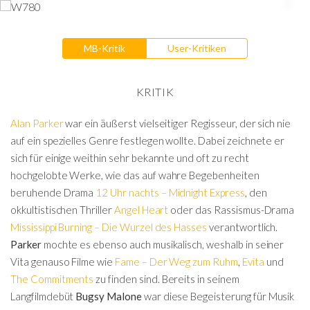
MB-Kritik
User-Kritiken
KRITIK
Alan Parker
war ein äußerst vielseitiger Regisseur, der sich nie
auf ein spezielles Genre festlegen wollte. Dabei zeichnete er
sich für einige weithin sehr bekannte und oft zu recht
hochgelobte Werke, wie das auf wahre Begebenheiten
beruhende Drama
12 Uhr nachts – Midnight Express
, den
okkultistischen Thriller
Angel Heart
oder das Rassismus-Drama
Mississippi Burning – Die Wurzel des Hasses
verantwortlich.
Parker
mochte es ebenso auch musikalisch, weshalb in seiner
Vita genauso Filme wie
Fame – Der Weg zum Ruhm
,
Evita
und
The Commitments
zu finden sind. Bereits in seinem
Langfilmdebüt
Bugsy Malone
war diese Begeisterung für Musik