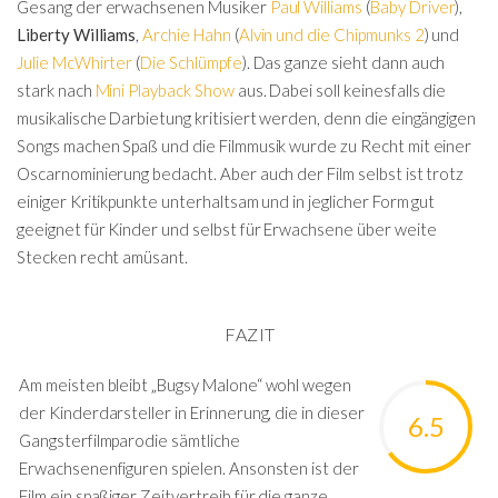
Gesang der erwachsenen Musiker
Paul Williams
(
Baby Driver
),
Liberty Williams
,
Archie Hahn
(
Alvin und die Chipmunks 2
) und
Julie McWhirter
(
Die Schlümpfe
). Das ganze sieht dann auch
stark nach
Mini Playback Show
aus. Dabei soll keinesfalls die
musikalische Darbietung kritisiert werden, denn die eingängigen
Songs machen Spaß und die Filmmusik wurde zu Recht mit einer
Oscarnominierung bedacht. Aber auch der Film selbst ist trotz
einiger Kritikpunkte unterhaltsam und in jeglicher Form gut
geeignet für Kinder und selbst für Erwachsene über weite
Stecken recht amüsant.
FAZIT
Am meisten bleibt „Bugsy Malone“ wohl wegen
der Kinderdarsteller in Erinnerung, die in dieser
6.5
Gangsterfilmparodie sämtliche
Erwachsenenfiguren spielen. Ansonsten ist der
Film ein spaßiger Zeitvertreib für die ganze