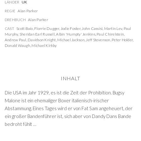
LÄNDER
UK
REGIE
Alan Parker
DREHBUCH
Alan Parker
CAST
Scott Baio
,
Florrie Dugger
,
Jodie Foster
,
John Cassisi
,
Martin Lev
,
Paul
Murphy
,
Sheridan Earl Russell
,
Albin 'Humpty' Jenkins
,
Paul Chirelstein
,
Andrew Paul
,
Davidson Knight
,
Michael Jackson
,
Jeff Stevenson
,
Peter Holder
,
Donald Waugh
,
Michael Kirkby
INHALT
Die USA im Jahr 1929, es ist die Zeit der Prohibition. Bugsy
Malone ist ein ehemaliger Boxer italienisch-irischer
Abstammung. Eines Tages wird er von Fat Sam angeheuert, der
ein großer Bandenführer ist, sich aber von Dandy Dans Bande
bedroht fühlt …