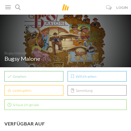
LOGIN
Bugsy Malone
Bugsy Malone
(1976)
Gesehen
Will ich sehen
Lieblingsfilm
Sammlung
Schaue ich gerade
VERFÜGBAR AUF