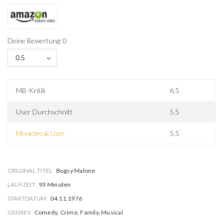
Deine Bewertung: 0
0.5
MB-Kritik
6.5
User Durchschnitt
5.5
Moviebreak User
5.5
ORIGINAL TITEL
Bugsy Malone
LAUFZEIT
93 Minuten
STARTDATUM
04.11.1976
GENRES
Comedy, Crime, Family, Musical