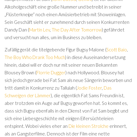
Alkoholgeschäft eine große Nummer und betreibt in seiner
„Flüsterkneipe“ noch einen Amüsierbetrieb mit Showeinlagen.
Sein Geschäft sieht er zunehmend durch seinen Konkurrenten
Dandy Dan (
Martin Lev
,
The Day After Tomorrow
) gefährdet
und versucht nun alles, um im Business zu bleiben.
Zufällig gerät die titelgebende Figur Bugsy Malone (
Scott Baio
,
The Boy Who Drank Too Much
) in diese Auseinandersetzung
hinein, dabei will er doch nur mit seiner neuen Bekannten
Blousey Brown (
Florrie Dugger
) nach Hollywood. Blousey hat
sich jedoch gerade bei Fat Sam als neue Sängerin beworben und
tritt damit in Konkurrenz zu Tallulah (
Jodie Foster
,
Das
Schweigen der Lämmer
), die eigentlich Fat Sams Freundin ist,
aber trotzdem ein Auge auf Bugsy geworfen hat. So kommt es,
dass sich Bugsy ebenfalls in den Dienst von Fat Sam begibt und
sich eine Liebesgeschichte mit einigen Eifersüchteleien
entspinnt. Wobei vieles eher an
Die kleinen Strolche
erinnert,
als an Gangsterfilme. Dennoch ist der Film eine nette