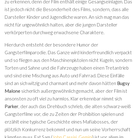
zu erkennen, denn der Film enthält einige Gesangseinlagen. Das
ist jedoch nicht die Besonderheit des Films, sondern, dass alle
Darsteller Kinder und Jugendliche waren. An sich mag man das
nicht für ungewöhnlich halten, aber die jungen Darsteller
verkörperten durchweg erwachsene Charaktere.
Hierdurch entsteht der besondere Humor der
Gangsterfilmparodie. Das Ganze wird kinderfreundlich verpackt
und so fliegen aus den Maschinenpistolen nicht Kugeln, sondern
Torten und Sahne und die Fahrzeuge haben einen Tretantrieb
und sind eine Mischung aus Auto und Fahrrad. Diese Einfälle
sind an sich witzig und charmant und mehr davon hätten
Bugsy
Malone
sicherlich außergewöhnlich gemacht, aber der Film ist
ansonsten zu oft viel zu harmlos. Klar erkennbar nimmt sich
Parker
, der auch das Drehbuch schrieb, die alten schwarz-weiß
Gangsterfilme vor, die zu Zeiten der Prohibition spielen und
erzählt eine typische Geschichte eines Mafiabosses, der
plötzlich Konkurrenz bekommt und nun um seine Vorherrschaft
kämpfen muss. Fat Sam (
John Cassisi
,
Gemini
) ist vor allem im