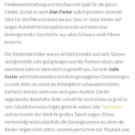
Familienunterhaltung und durchaus ein Spaß für die ganze
Familie. So hat es auch
Alan Parker
selbst gesehen, denn die
Idee für den Film entstand daraus, dass er seine Kinder auf
langen Autofahrten bespaßen musste und dann eine
kindergerechte Geschichte aus alten Schwarz-weiß-Filmen
kreierte.
Die Kinderdarsteller waren sichtlich bemüht und viele Szenen
sind gleichfalls sehr gut gelungen und die Pointen sitzen, aber
manchmal sieht es dann doch zu gewollt aus. Gerade
Jodie
Foster
wirkt insbesondere bei ihren gesanglichen Darbietungen
zu steif, denn sie stand am Anfang ihrer schauspielerischen
Karriere und das sieht man auch ganz deutlich. Die ihr
angedachte divenhafte Rolle scheint ihr noch etwas zu groß zu
sein. Glücklicherweise folgte gleich im selben Jahr
Taxi Driver
und sie konnte der Welt ihr großes Talent zeigen. Etwas
merkwürdig muten ebenfalls die Gesangsszenen an, denn die
Kinder singen nicht selbst, sondern performen nur Playback zum