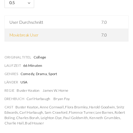
0.5
User Durchschnitt
7.0
Moviebreak User
7.0
ORIGINAL TITEL
College
LAUFZEIT
66 Minuten
GENRES
Comedy, Drama, Sport
LÄNDER
USA
REGIE
Buster Keaton
James W. Horne
DREHBUCH
Carl Harbaugh
Bryan Foy
CAST
Buster Keaton
,
Anne Cornwall
,
Flora Bramley
,
Harold Goodwin
,
Snitz
Edwards
,
Carl Harbaugh
,
Sam Crawford
,
Florence Turner
,
Lee Barnes
,
Robert
Boling
,
Charles Borah
,
Leighton Dye
,
Paul Goldsmith
,
Kenneth Grumbles
,
Charlie Hall
,
Bud Houser