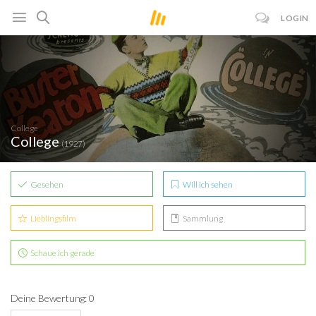
LOGIN
College
College
(1927)
Gesehen
Will ich sehen
Lieblingsfilm
Sammlung
Schaue ich gerade
Deine Bewertung: 0