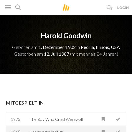
LOGIN
Harold Goodwin
Geboren am
1. Dezember 1902
in
Peoria, Illinois, USA
Gestorben am
12. Juli 1987
(mit mehr als 84 Jahren)
MITGESPIELT IN
1973
The Boy Who Cried Werewolf
1965
Kennwort:Morituri