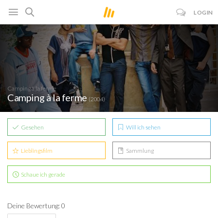
LOGIN
Camping à la ferme
Camping à la ferme
(2004)
Gesehen
Will ich sehen
Lieblingsfilm
Sammlung
Schaue ich gerade
Deine Bewertung: 0