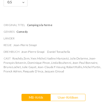
0.5
ORIGINAL TITEL
Camping à la ferme
GENRES
Comedy
LÄNDER
REGIE
Jean-Pierre Sinapi
DREHBUCH
Jean-Pierre Sinapi
Daniel Tonachella
CAST
Roschdy Zem
,
Yves Michel
,
Nadine Marcovici
,
Julie Delarme
,
Jean-
François Stévenin
,
Dominique Pinon
,
Linda Bouhenni
,
Jean-Paul Bonnaire
,
Bruno Lochet
,
Julie Gayet
,
Jean-Claude Frissung
,
Robert Rollis
,
Michel Fortin
,
Franck Adrien
,
Pasquale D'Inca
,
Jacques Giraud
MB-Kritik
User-Kritiken