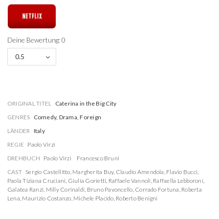
Deine Bewertung: 0
0.5
ORIGINAL TITEL
Caterina in the Big City
GENRES
Comedy, Drama, Foreign
LÄNDER
Italy
REGIE
Paolo Virzì
DREHBUCH
Paolo Virzì
Francesco Bruni
CAST
Sergio Castellitto
,
Margherita Buy
,
Claudio Amendola
,
Flavio Bucci
,
Paola Tiziana Cruciani
,
Giulia Gorietti
,
Raffaele Vannoli
,
Raffaella Lebboroni
,
Galatea Ranzi
,
Milly Corinaldi
,
Bruno Pavoncello
,
Corrado Fortuna
,
Roberta
Lena
,
Maurizio Costanzo
,
Michele Placido
,
Roberto Benigni