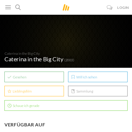
LOGIN
Caterina in the Big City
Caterina in the Big City
(2003)
Gesehen
Will ich sehen
Lieblingsfilm
Sammlung
Schaue ich gerade
VERFÜGBAR AUF