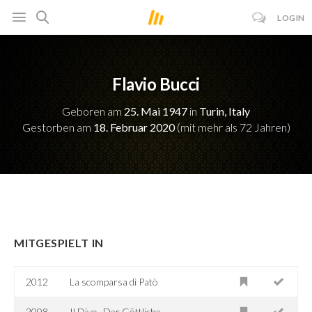
LOGIN
Flavio Bucci
Geboren am
25. Mai 1947
in
Turin, Italy
Gestorben am
18. Februar 2020
(mit mehr als 72 Jahren)
MITGESPIELT IN
2012
La scomparsa di Patò
2008
Il Divo -Der Göttliche