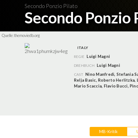
Secondo Ponzio Pilato
Secondo Ponzio 
Quelle:
themoviedb.org
ITALY
Luigi Magni
REGIE
Luigi Magni
DREHBUCH
Nino Manfredi
,
Stefania S
CAST
Relja Basic
,
Roberto Herlitzka
,
Mario Scaccia
,
Flavio Bucci
,
Pin
MB-Kritik