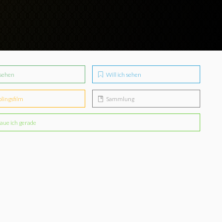
sehen
Will ich sehen
blingsfilm
Sammlung
aue ich gerade