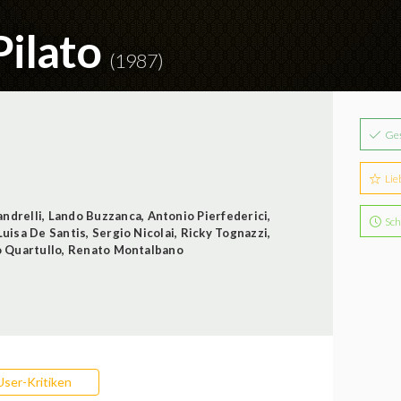
Pilato
(1987)
Ge
Lie
andrelli
,
Lando Buzzanca
,
Antonio Pierfederici
,
Sch
Luisa De Santis
,
Sergio Nicolai
,
Ricky Tognazzi
,
o Quartullo
,
Renato Montalbano
User-Kritiken